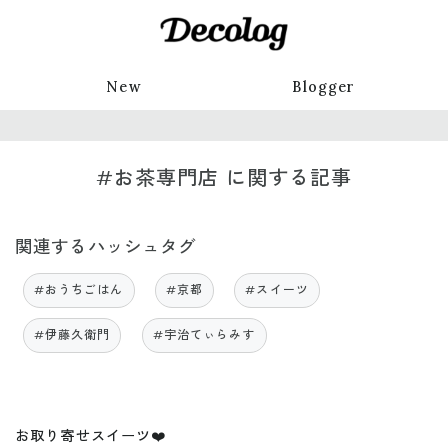
New
Blogger
#お茶専門店 に関する記事
関連するハッシュタグ
#おうちごはん
#京都
#スイーツ
#伊藤久衛門
#宇治てぃらみす
お取り寄せスイーツ❤️