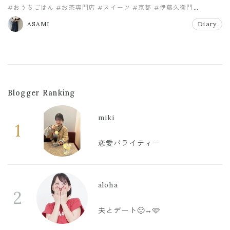
#おうちごはん
#お茶専門店
#スイーツ
#京都
#伊藤久衛門
#宇治てぃらみす
ASAMI
Diary
Blogger Ranking
miki
1
恋愛バライティー
aloha
2
夫とデート🙂‍↔️🩷