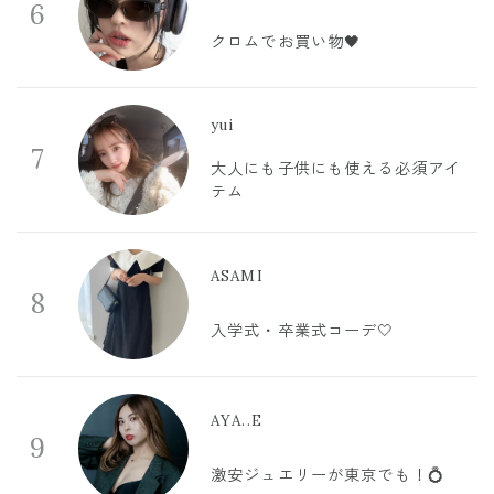
6
クロムでお買い物🖤
yui
7
大人にも子供にも使える必須アイ
テム
ASAMI
8
入学式・卒業式コーデ🤍
AYA..E
9
激安ジュエリーが東京でも！💍