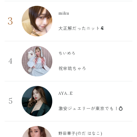
miku
3
大正解だったニット🐏
ちいめろ
4
祝🌸琉ちゃろ
AYA..E
5
激安ジュエリーが東京でも！💍
野田華子(のだ はなこ)