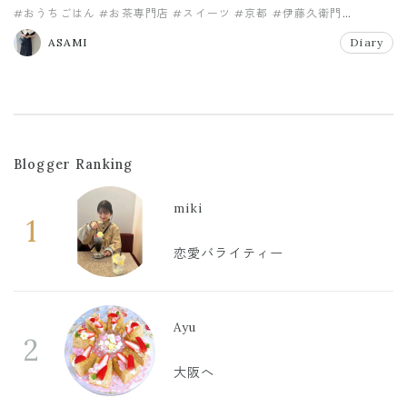
#おうちごはん
#お茶専門店
#スイーツ
#京都
#伊藤久衛門
#宇治てぃらみす
ASAMI
Diary
Blogger Ranking
miki
1
恋愛バライティー
Ayu
2
大阪へ