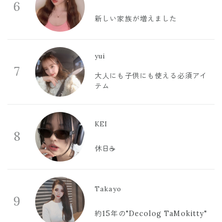
6
新しい家族が増えました
yui
7
大人にも子供にも使える必須アイ
テム
KEI
8
休日☕️
Takayo
9
約15年の"Decolog TaMokitty"