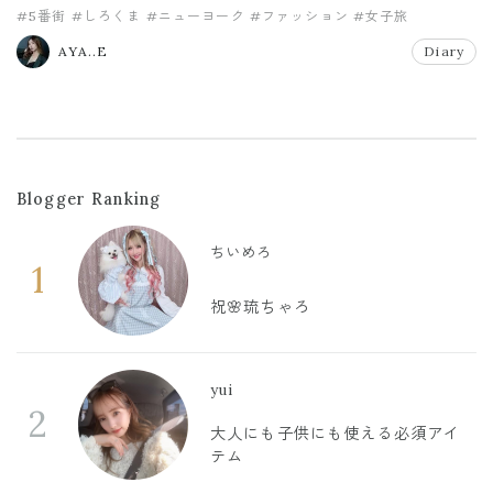
#5番街
#しろくま
#ニューヨーク
#ファッション
#女子旅
AYA..E
Diary
Blogger Ranking
ちいめろ
1
祝🌸琉ちゃろ
yui
2
大人にも子供にも使える必須アイ
テム