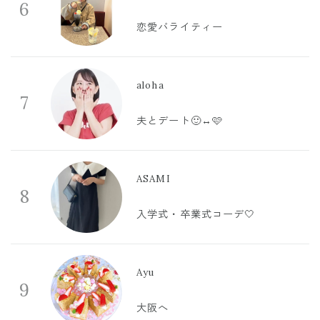
6
恋愛バライティー
aloha
7
夫とデート🙂‍↔️🩷
ASAMI
8
入学式・卒業式コーデ🤍
Ayu
9
大阪へ