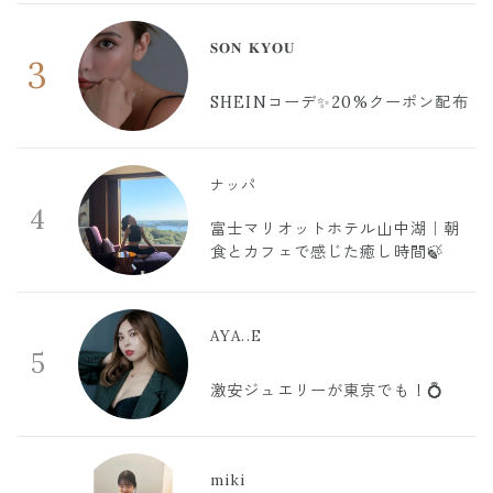
𝐒𝐎𝐍 𝐊𝐘𝐎𝐔
3
SHEINコーデ✨20%クーポン配布
ナッパ
4
富士マリオットホテル山中湖｜朝
食とカフェで感じた癒し時間🍃
AYA..E
5
激安ジュエリーが東京でも！💍
miki