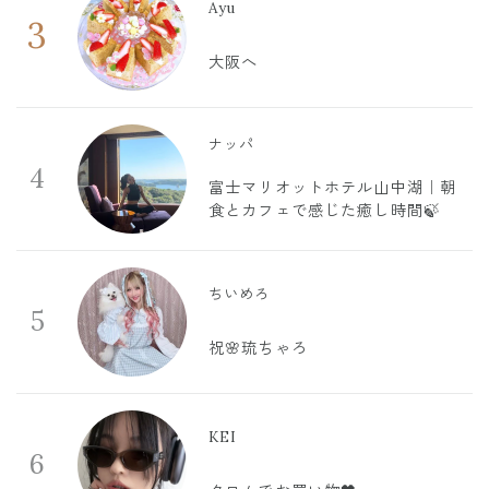
Ayu
3
大阪へ
ナッパ
4
富士マリオットホテル山中湖｜朝
食とカフェで感じた癒し時間🍃
ちいめろ
5
祝🌸琉ちゃろ
KEI
6