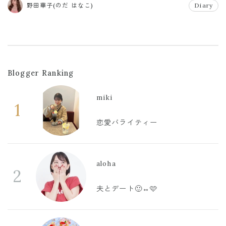
野田華子(のだ はなこ)
Diary
Blogger Ranking
miki
1
恋愛バライティー
aloha
2
夫とデート🙂‍↔️🩷