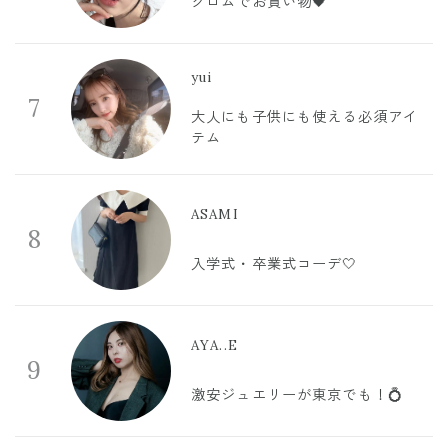
クロムでお買い物🖤
yui
7
大人にも子供にも使える必須アイ
テム
ASAMI
8
入学式・卒業式コーデ🤍
AYA..E
9
激安ジュエリーが東京でも！💍