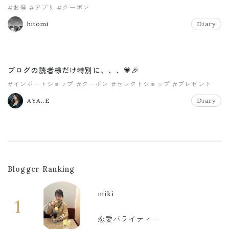
#お得
#アプリ
#クーポン
hitomi
Diary
ブログの読者様だけ特別に、、、💗🎉
#インポートショップ
#クーポン
#セレクトショップ
#プレゼント
AYA..E
Diary
Blogger Ranking
miki
1
恋愛バライティー