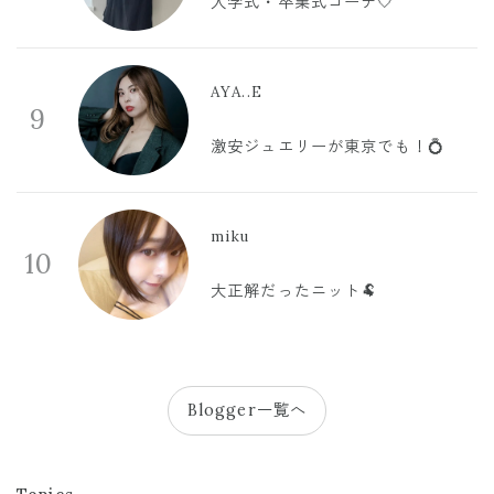
入学式・卒業式コーデ🤍
AYA..E
9
激安ジュエリーが東京でも！💍
miku
10
大正解だったニット🐏
Blogger一覧へ