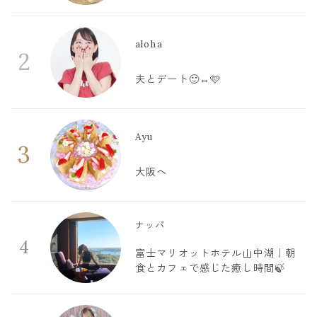
aloha
2
夫とデート🙂‍↔️🩷
Ayu
3
大阪へ
ナッパ
4
富士マリオットホテル山中湖｜朝
食とカフェで感じた癒し時間🍃