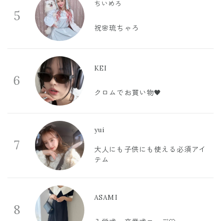
ちいめろ
5
祝🌸琉ちゃろ
KEI
6
クロムでお買い物🖤
yui
7
大人にも子供にも使える必須アイ
テム
ASAMI
8