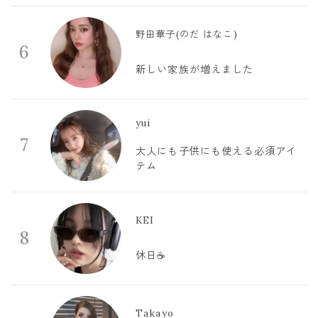
野田華子(のだ はなこ)
6
新しい家族が増えました
yui
7
大人にも子供にも使える必須アイ
テム
KEI
8
休日☕️
Takayo