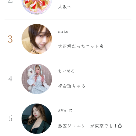
大阪へ
miku
3
大正解だったニット🐏
ちいめろ
4
祝🌸琉ちゃろ
AYA..E
5
激安ジュエリーが東京でも！💍