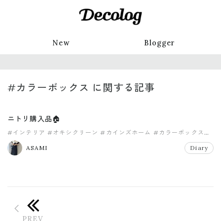
New
Blogger
#カラーボックス に関する記事
ニトリ購入品🏠
#インテリア
#オキシクリーン
#カインズホーム
#カラーボックス
#コストコ
#ニトリ
ASAMI
Diary