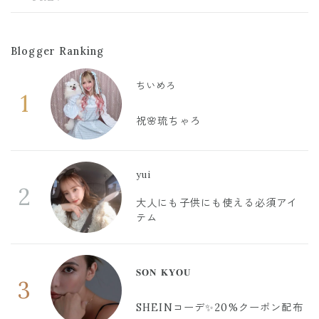
Blogger Ranking
ちいめろ
1
祝🌸琉ちゃろ
yui
2
大人にも子供にも使える必須アイ
テム
𝐒𝐎𝐍 𝐊𝐘𝐎𝐔
3
SHEINコーデ✨20%クーポン配布