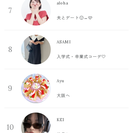
aloha
7
夫とデート🙂‍↔️🩷
ASAMI
8
入学式・卒業式コーデ🤍
Ayu
9
大阪へ
KEI
10