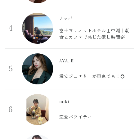
ナッパ
4
富士マリオットホテル山中湖｜朝
食とカフェで感じた癒し時間🍃
AYA..E
5
激安ジュエリーが東京でも！💍
miki
6
恋愛バライティー