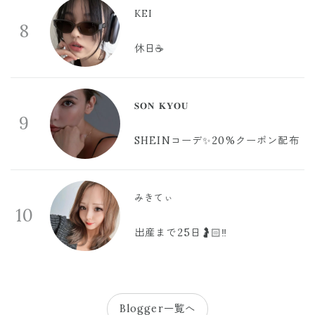
KEI
8
休日☕️
𝐒𝐎𝐍 𝐊𝐘𝐎𝐔
9
SHEINコーデ✨20%クーポン配布
みきてぃ
10
出産まで25日🤰🏻‼️
Blogger一覧へ