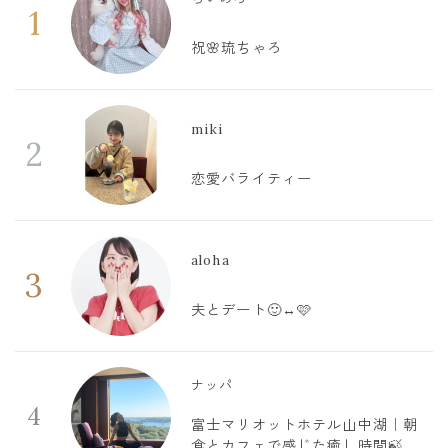
1
祝🌸琉ちゃろ
miki
2
恋愛バライティー
aloha
3
夫とデート🙂‍↔️🩷
ナッパ
4
富士マリオットホテル山中湖｜朝
食とカフェで感じた癒し時間🍃