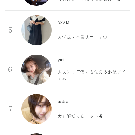
ASAMI
5
入学式・卒業式コーデ🤍
yui
6
大人にも子供にも使える必須アイ
テム
miku
7
大正解だったニット🐏