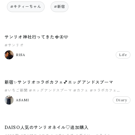
#キティーちゃん
#新宿
サンリオ神社行ってきた🍓🦋🩵
#サンリオ
RISA
Life
新宿✨サンリオコラボカフェ💕エッグアンドスプーマ
#いちご新聞
#エッグアンドスプーマ
#カフェ
#コラボカフェ
#サンリオ
#新宿
ASAMI
Diary
DAISO人気のサンリオネイル♡追加購入