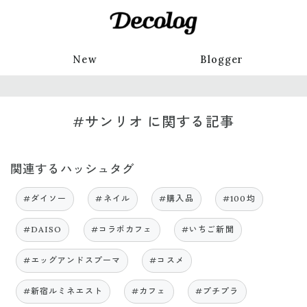
New
Blogger
#サンリオ に関する記事
関連するハッシュタグ
#ダイソー
#ネイル
#購入品
#100均
#DAISO
#コラボカフェ
#いちご新聞
#エッグアンドスプーマ
#コスメ
#新宿ルミネエスト
#カフェ
#プチプラ