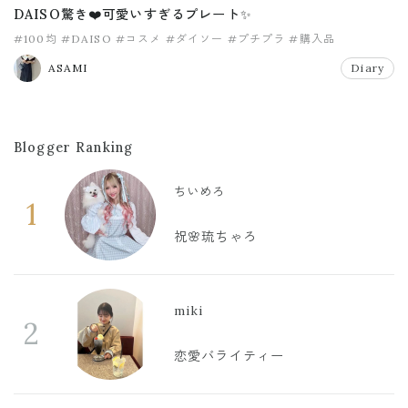
DAISO驚き❤️可愛いすぎるプレート✨
#100均
#DAISO
#コスメ
#ダイソー
#プチプラ
#購入品
ASAMI
Diary
Blogger Ranking
ちいめろ
1
祝🌸琉ちゃろ
miki
2
恋愛バライティー