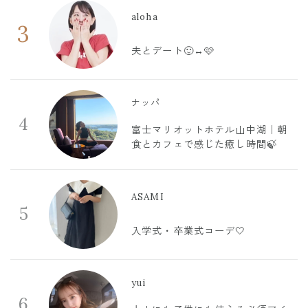
aloha
3
夫とデート🙂‍↔️🩷
ナッパ
4
富士マリオットホテル山中湖｜朝
食とカフェで感じた癒し時間🍃
ASAMI
5
入学式・卒業式コーデ🤍
yui
6