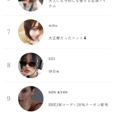
大人にも子供にも使える必須アイ
テム
miku
7
大正解だったニット🐏
KEI
8
休日☕️
𝐒𝐎𝐍 𝐊𝐘𝐎𝐔
9
SHEINコーデ✨20%クーポン配布