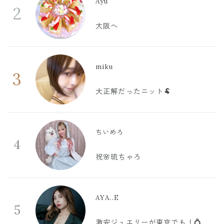
Ayu
2
大阪へ
miku
3
大正解だったニット🐏
ちいめろ
4
祝🌸琉ちゃろ
AYA..E
5
激安ジュエリーが東京でも！💍