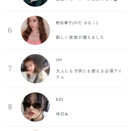
野田華子(のだ はなこ)
6
新しい家族が増えました
yui
7
大人にも子供にも使える必須アイ
テム
KEI
8
休日☕️