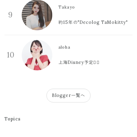
Takayo
9
約15年の"Decolog TaMokitty"
aloha
10
上海Disney予定🫪🩷
Blogger一覧へ
Topics