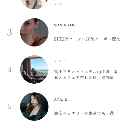
テム
𝐒𝐎𝐍 𝐊𝐘𝐎𝐔
3
SHEINコーデ✨20%クーポン配布
ナッパ
4
富士マリオットホテル山中湖｜朝
食とカフェで感じた癒し時間🍃
AYA..E
5
激安ジュエリーが東京でも！💍