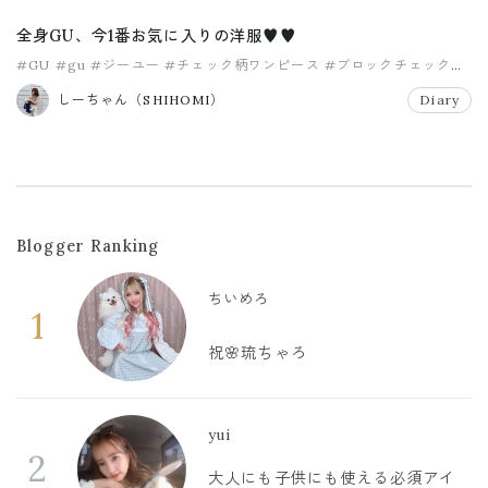
全身GU、今1番お気に入りの洋服♥️♥️
#GU
#gu
#ジーユー
#チェック柄ワンピース
#ブロックチェック
#プチプラ
しーちゃん（SHIHOMI）
Diary
Blogger Ranking
ちいめろ
1
祝🌸琉ちゃろ
yui
2
大人にも子供にも使える必須アイ