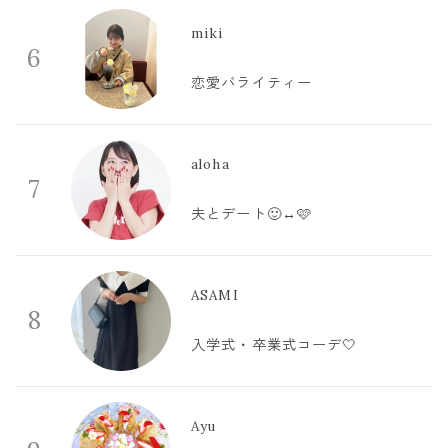
miki
6
恋愛バライティー
aloha
7
夫とデート🙂‍↔️🩷
ASAMI
8
入学式・卒業式コーデ🤍
Ayu