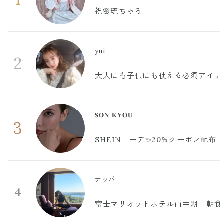
祝🌸琉ちゃろ
yui
2
大人にも子供にも使える必須アイ
𝐒𝐎𝐍 𝐊𝐘𝐎𝐔
3
SHEINコーデ✨20%クーポン配布
ナッパ
4
富士マリオットホテル山中湖｜朝食