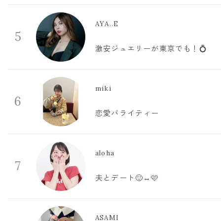
AYA..E
5
激安ジュエリーが東京でも！💍
miki
6
恋愛バライティー
aloha
7
夫とデート🙂‍↔️🩷
ASAMI