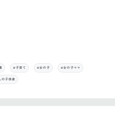
縄
#子育て
#女の子
#女の子ママ
人の子供達