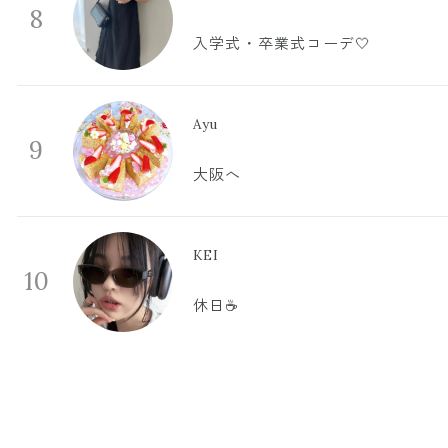
8
入学式・卒業式コーデ🤍
Ayu
9
大阪へ
KEI
10
休日☕️