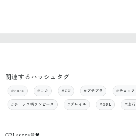
関連するハッシュタグ
#coca
#コカ
#GU
#プチプラ
#チェック
#チェック柄ワンピース
#グレイル
#GRL
#流
GRL×coca💛🖤