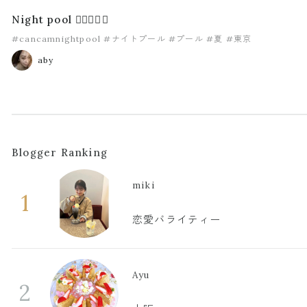
Night pool 🏊🏾‍♀️💜💜
#cancamnightpool
#ナイトプール
#プール
#夏
#東京
aby
Blogger Ranking
miki
1
恋愛バライティー
Ayu
2