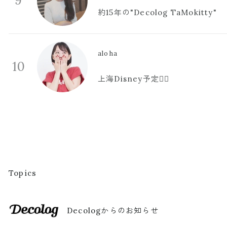
9
約15年の"Decolog TaMokitty"
aloha
10
上海Disney予定🫪🩷
Topics
Decologからのお知らせ