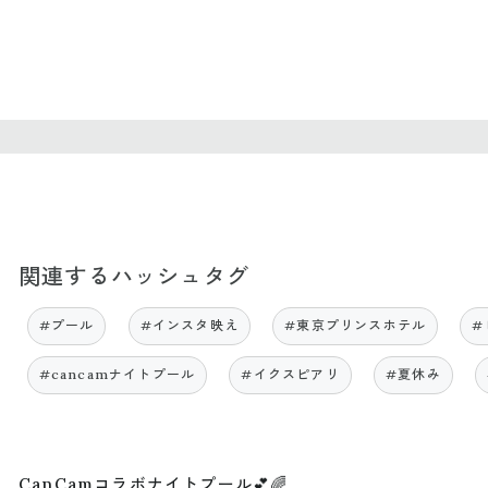
関連するハッシュタグ
#プール
#インスタ映え
#東京プリンスホテル
#
#cancamナイトプール
#イクスピアリ
#夏休み
CanCamコラボナイトプール💕🌈