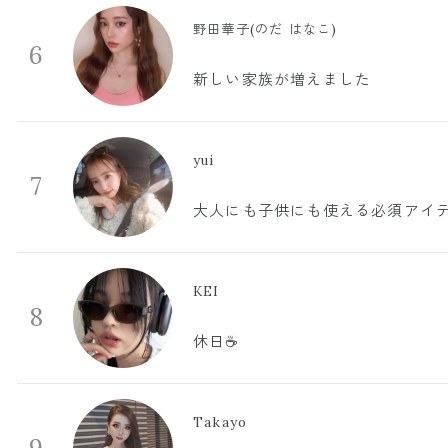
野田華子(のだ はなこ)
6
新しい家族が増えました
yui
7
大人にも子供にも使える必須アイ
KEI
8
休日☕️
Takayo