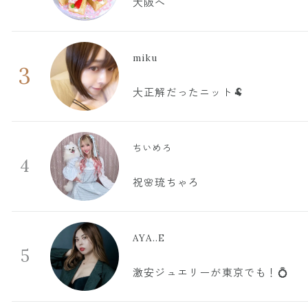
大阪へ
miku
3
大正解だったニット🐏
ちいめろ
4
祝🌸琉ちゃろ
AYA..E
5
激安ジュエリーが東京でも！💍