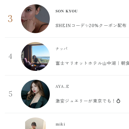
𝐒𝐎𝐍 𝐊𝐘𝐎𝐔
3
SHEINコーデ✨20%クーポン配布
ナッパ
4
富士マリオットホテル山中湖｜朝食
AYA..E
5
激安ジュエリーが東京でも！💍
miki