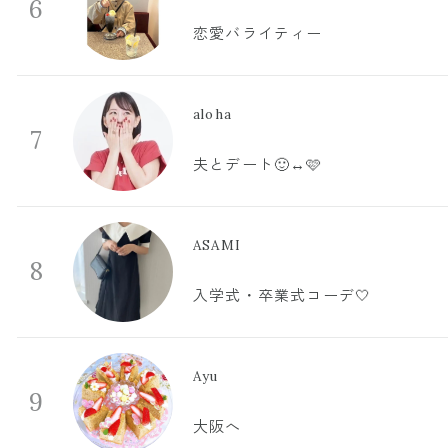
6
恋愛バライティー
aloha
7
夫とデート🙂‍↔️🩷
ASAMI
8
入学式・卒業式コーデ🤍
Ayu
9
大阪へ