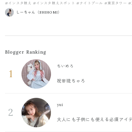
#インスタ映え
#インスタ映えスポット
#ナイトプール
#東京タワー
#
しーちゃん（SHIHOMI）
Blogger Ranking
ちいめろ
1
祝🌸琉ちゃろ
yui
2
大人にも子供にも使える必須アイ