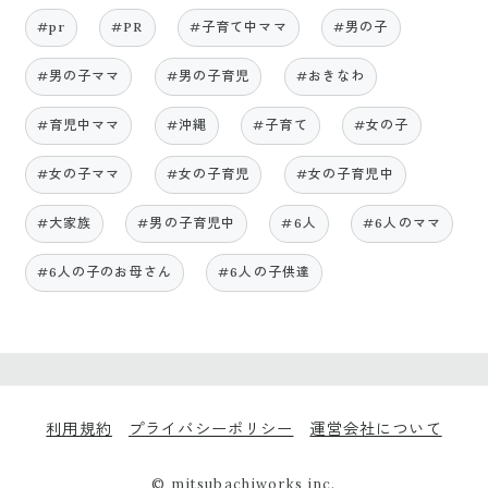
#pr
#PR
#子育て中ママ
#男の子
#男の子ママ
#男の子育児
#おきなわ
#育児中ママ
#沖縄
#子育て
#女の子
#女の子ママ
#女の子育児
#女の子育児中
#大家族
#男の子育児中
#6人
#6人のママ
#6人の子のお母さん
#6人の子供達
利用規約
プライバシーポリシー
運営会社について
© mitsubachiworks inc.