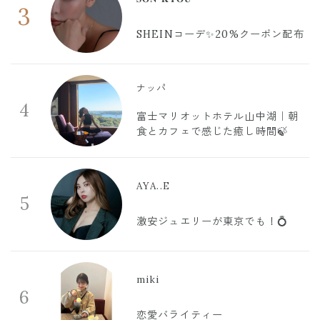
3
SHEINコーデ✨20%クーポン配布
ナッパ
4
富士マリオットホテル山中湖｜朝
食とカフェで感じた癒し時間🍃
AYA..E
5
激安ジュエリーが東京でも！💍
miki
6
恋愛バライティー