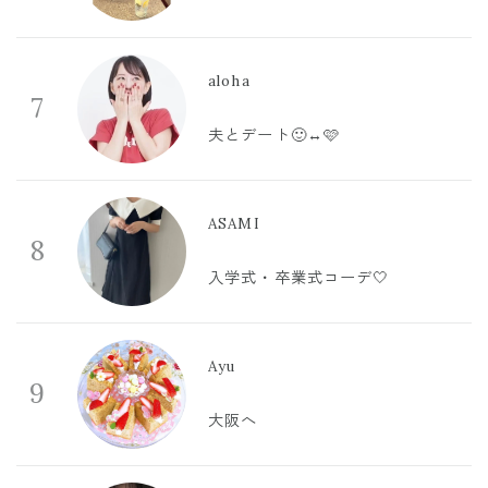
aloha
7
夫とデート🙂‍↔️🩷
ASAMI
8
入学式・卒業式コーデ🤍
Ayu
9
大阪へ