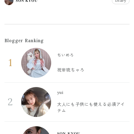
𝐒𝐎𝐍 𝐊𝐘𝐎𝐔
Diary
Blogger Ranking
ちいめろ
1
祝🌸琉ちゃろ
yui
2
大人にも子供にも使える必須アイ
テム
𝐒𝐎𝐍 𝐊𝐘𝐎𝐔