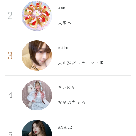
Ayu
2
大阪へ
miku
3
大正解だったニット🐏
ちいめろ
4
祝🌸琉ちゃろ
AYA..E
5