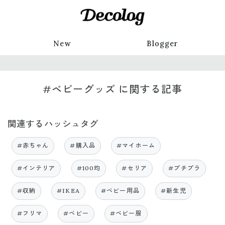
New
Blogger
#ベビーグッズ に関する記事
関連するハッシュタグ
#赤ちゃん
#購入品
#マイホーム
#インテリア
#100均
#セリア
#プチプラ
#収納
#IKEA
#ベビー用品
#新生児
#フリマ
#ベビー
#ベビー服