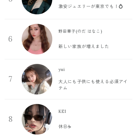
激安ジュエリーが東京でも！💍
野田華子(のだ はなこ)
6
新しい家族が増えました
yui
7
大人にも子供にも使える必須アイ
テム
KEI
8
休日☕️