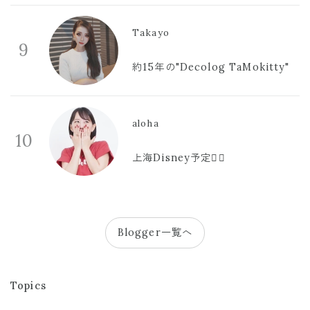
Takayo
9
約15年の"Decolog TaMokitty"
aloha
10
上海Disney予定🫪🩷
Blogger一覧へ
Topics