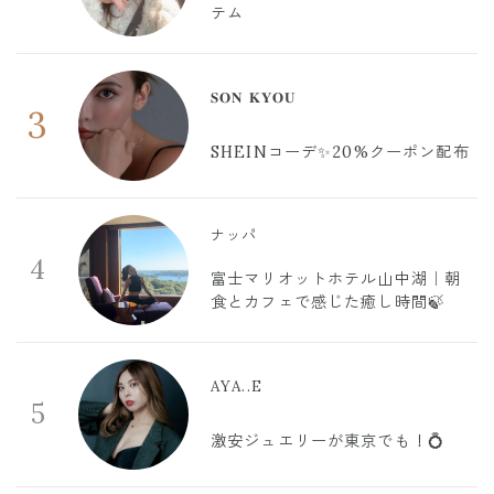
テム
𝐒𝐎𝐍 𝐊𝐘𝐎𝐔
3
SHEINコーデ✨20%クーポン配布
ナッパ
4
富士マリオットホテル山中湖｜朝
食とカフェで感じた癒し時間🍃
AYA..E
5
激安ジュエリーが東京でも！💍