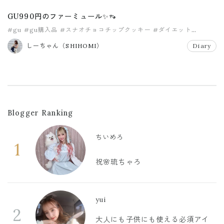
GU990円のファーミュール✨👡
#gu
#gu購入品
#スナオチョコチップクッキー
#ダイエット
#ファーサンダル
#フェイクファーミュール
しーちゃん（SHIHOMI）
Diary
Blogger Ranking
ちいめろ
1
祝🌸琉ちゃろ
yui
2
大人にも子供にも使える必須アイ