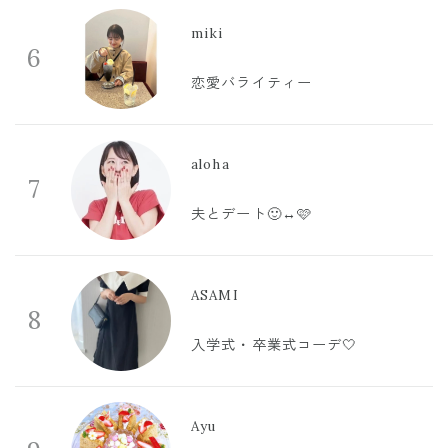
miki
6
恋愛バライティー
aloha
7
夫とデート🙂‍↔️🩷
ASAMI
8
入学式・卒業式コーデ🤍
Ayu