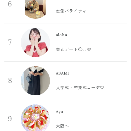
6
恋愛バライティー
aloha
7
夫とデート🙂‍↔️🩷
ASAMI
8
入学式・卒業式コーデ🤍
Ayu
9
大阪へ