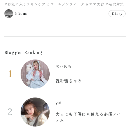
#お気に入りスキンケア
#ゴールデンウィーク
#ママ美容
#毛穴対策
#ＤＵＯ
hitomi
Diary
Blogger Ranking
ちいめろ
1
祝🌸琉ちゃろ
yui
2
大人にも子供にも使える必須アイ
テム