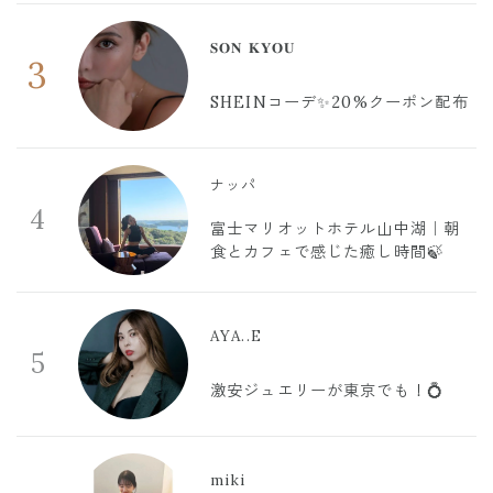
𝐒𝐎𝐍 𝐊𝐘𝐎𝐔
3
SHEINコーデ✨20%クーポン配布
ナッパ
4
富士マリオットホテル山中湖｜朝
食とカフェで感じた癒し時間🍃
AYA..E
5
激安ジュエリーが東京でも！💍
miki