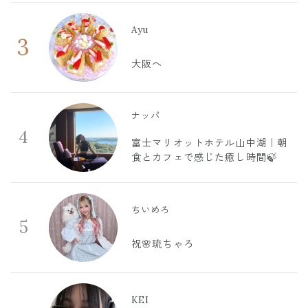
Ayu
3
大阪へ
ナッパ
4
富士マリオットホテル山中湖｜朝
食とカフェで感じた癒し時間🍃
ちいめろ
5
祝🌸琉ちゃろ
KEI