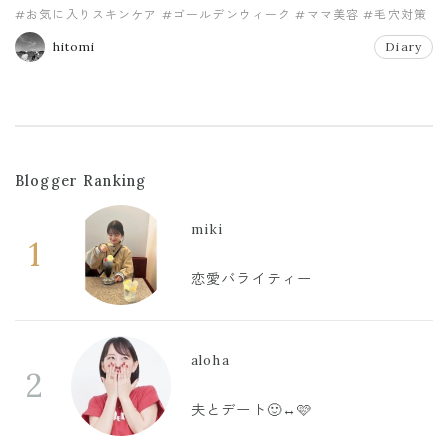
#お気に入りスキンケア
#ゴールデンウィーク
#ママ美容
#毛穴対策
#ＤＵＯ
hitomi
Diary
Blogger Ranking
miki
1
恋愛バライティー
aloha
2
夫とデート🙂‍↔️🩷