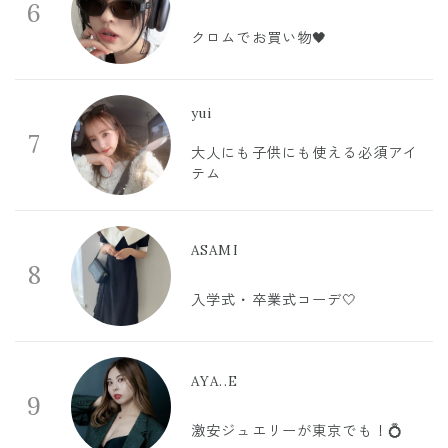
6
クロムでお買い物🖤
yui
7
大人にも子供にも使える必須アイ
テム
ASAMI
8
入学式・卒業式コーデ🤍
AYA..E
9
激安ジュエリーが東京でも！💍