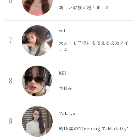
6
新しい家族が増えました
yui
7
大人にも子供にも使える必須アイ
テム
KEI
8
休日☕️
Takayo
9
約15年の"Decolog TaMokitty"