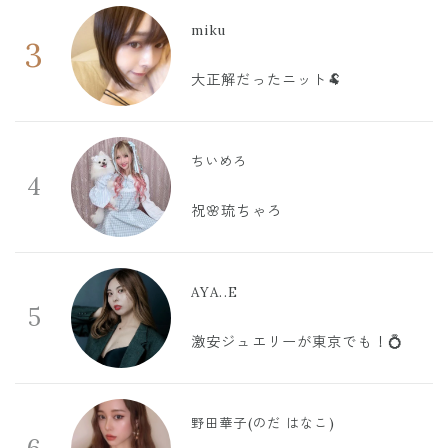
miku
3
大正解だったニット🐏
ちいめろ
4
祝🌸琉ちゃろ
AYA..E
5
激安ジュエリーが東京でも！💍
野田華子(のだ はなこ)