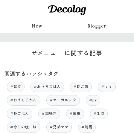
New
Blogger
#メニュー に関する記事
関連するハッシュタグ
#献立
#おうちごはん
#晩ご飯
#ママ
#おうちじかん
#オーガニック
#pr
#晩ごはん
#調味料
#栄養
#生協
#今日の晩ご飯
#兄弟ママ
#鶏鍋