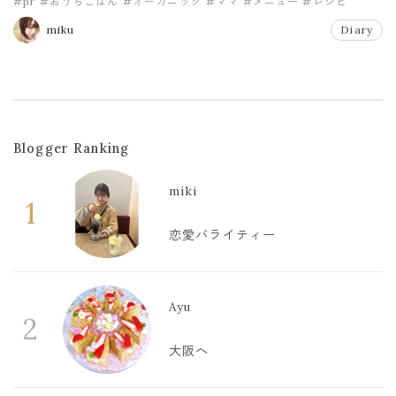
#pr
#おうちごはん
#オーガニック
#ママ
#メニュー
#レシピ
miku
Diary
Blogger Ranking
miki
1
恋愛バライティー
Ayu
2
大阪へ