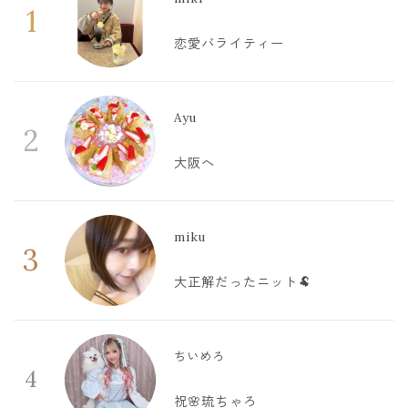
1
恋愛バライティー
Ayu
2
大阪へ
miku
3
大正解だったニット🐏
ちいめろ
4
祝🌸琉ちゃろ