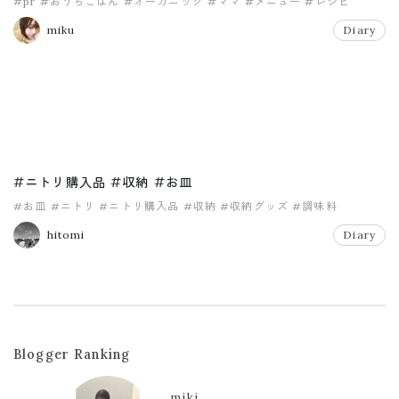
#pr
#おうちごはん
#オーガニック
#ママ
#メニュー
#レシピ
miku
Diary
#ニトリ購入品 #収納 #お皿
#お皿
#ニトリ
#ニトリ購入品
#収納
#収納グッズ
#調味料
hitomi
Diary
Blogger Ranking
miki