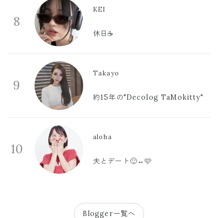
KEI
8
休日☕️
Takayo
9
約15年の"Decolog TaMokitty"
aloha
10
夫とデート🙂‍↔️🩷
Blogger一覧へ