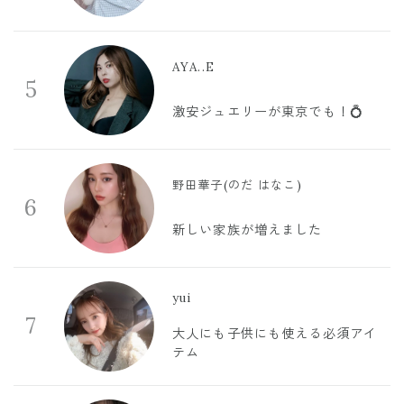
AYA..E
5
激安ジュエリーが東京でも！💍
野田華子(のだ はなこ)
6
新しい家族が増えました
yui
7
大人にも子供にも使える必須アイ
テム