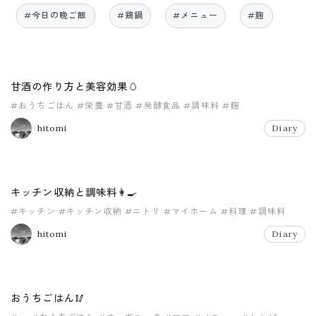
#今日の晩ご飯
#鶏鍋
#メニュー
#麹
甘酒の作り方と美容効果🥚
#おうちごはん
#栄養
#甘酒
#発酵食品
#調味料
#麹
hitomi
Diary
キッチン収納と調味料👩‍🍳
#キッチン
#キッチン収納
#ニトリ
#マイホーム
#料理
#調味料
hitomi
Diary
おうちごはん🥢