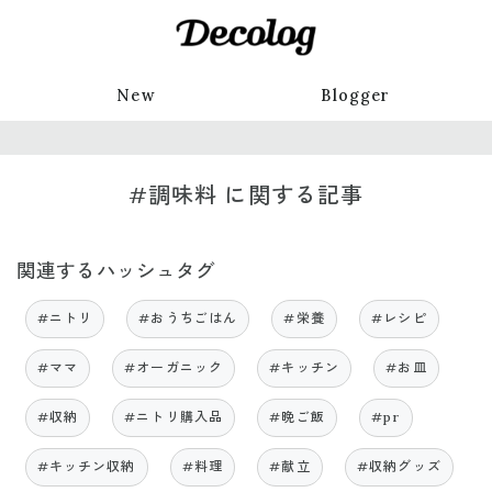
New
Blogger
#調味料 に関する記事
関連するハッシュタグ
#ニトリ
#おうちごはん
#栄養
#レシピ
#ママ
#オーガニック
#キッチン
#お皿
#収納
#ニトリ購入品
#晩ご飯
#pr
#キッチン収納
#料理
#献立
#収納グッズ