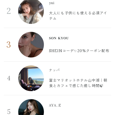
yui
2
大人にも子供にも使える必須アイ
テム
𝐒𝐎𝐍 𝐊𝐘𝐎𝐔
3
SHEINコーデ✨20%クーポン配布
ナッパ
4
富士マリオットホテル山中湖｜朝
食とカフェで感じた癒し時間🍃
AYA..E
5