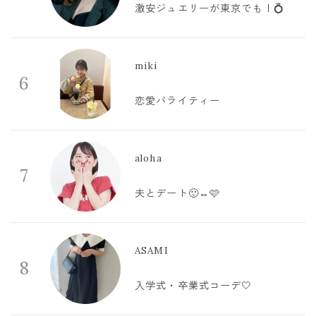
激安ジュエリーが東京でも！💍
miki
6
恋愛バライティー
aloha
7
夫とデート🙂‍↔️🩷
ASAMI
8
入学式・卒業式コーデ🤍