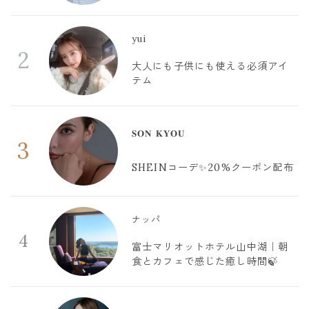
yui
2
大人にも子供にも使える必須アイ
テム
𝐒𝐎𝐍 𝐊𝐘𝐎𝐔
3
SHEINコーデ✨20%クーポン配布
ナッパ
4
富士マリオットホテル山中湖｜朝
食とカフェで感じた癒し時間🍃