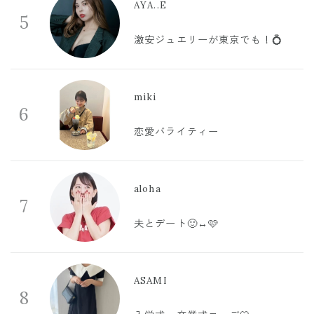
AYA..E
5
激安ジュエリーが東京でも！💍
miki
6
恋愛バライティー
aloha
7
夫とデート🙂‍↔️🩷
ASAMI
8