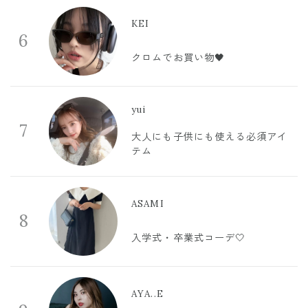
KEI
6
クロムでお買い物🖤
yui
7
大人にも子供にも使える必須アイ
テム
ASAMI
8
入学式・卒業式コーデ🤍
AYA..E