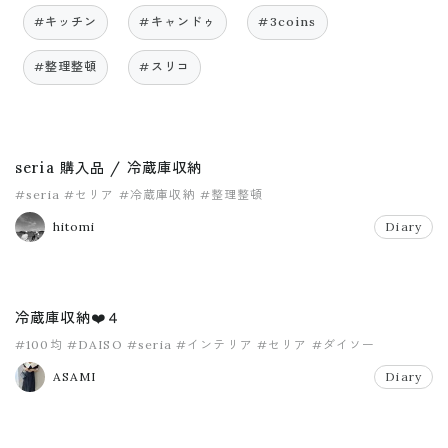
#キッチン
#キャンドゥ
#3coins
#整理整頓
#スリコ
seria 購入品 / 冷蔵庫収納
#seria
#セリア
#冷蔵庫収納
#整理整頓
hitomi
Diary
冷蔵庫収納❤️４
#100均
#DAISO
#seria
#インテリア
#セリア
#ダイソー
ASAMI
Diary