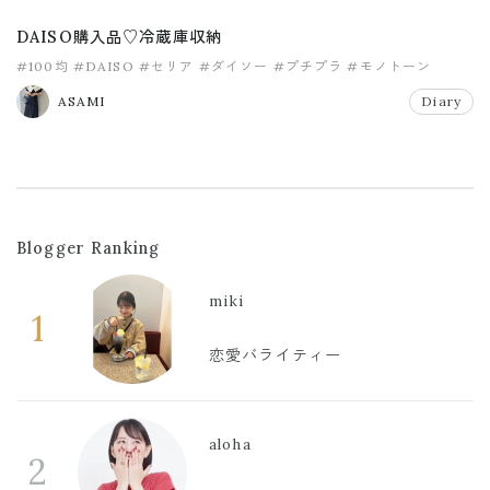
DAISO購入品♡冷蔵庫収納
#100均
#DAISO
#セリア
#ダイソー
#プチプラ
#モノトーン
ASAMI
Diary
Blogger Ranking
miki
1
恋愛バライティー
aloha
2