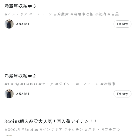
冷蔵庫収納❤️３
#インテリア
#モノトーン
#冷蔵庫
#冷蔵庫収納
#収納
#白黒
ASAMI
Diary
冷蔵庫収納❤️２
#100均
#DAISO
#セリア
#ダイソー
#モノトーン
#冷蔵庫
ASAMI
Diary
3coins購入品♡大人気！再入荷アイテム！！
#300均
#3coins
#インテリア
#キッチン
#スリコ
#プチプラ