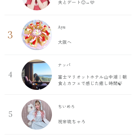
夫とデート🙂‍↔️🩷
Ayu
3
大阪へ
ナッパ
4
富士マリオットホテル山中湖｜朝
食とカフェで感じた癒し時間🍃
ちいめろ
5
祝🌸琉ちゃろ