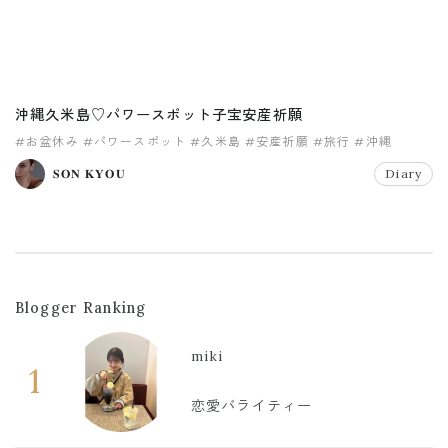
沖縄久米島♡パワースポット子宝安産祈願
#お盆休み
#パワースポット
#久米島
#安産祈願
#旅行
#沖縄
𝐒𝐎𝐍 𝐊𝐘𝐎𝐔
Diary
Blogger Ranking
miki
1
恋愛バライティー