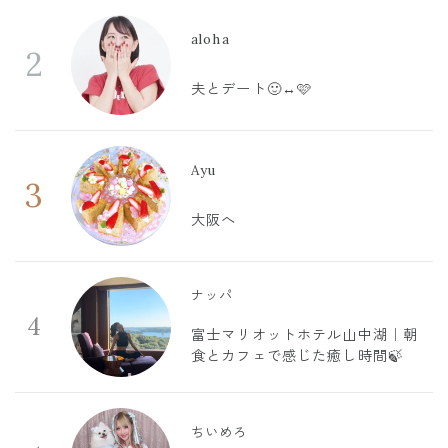
aloha
2
夫とデート🙂‍↔️🩷
Ayu
3
大阪へ
ナッパ
4
富士マリオットホテル山中湖｜朝
食とカフェで感じた癒し時間🍃
ちいめろ