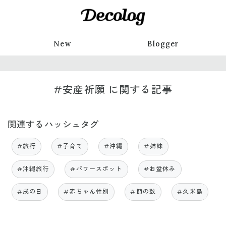
New
Blogger
#安産祈願 に関する記事
関連するハッシュタグ
#旅行
#子育て
#沖縄
#姉妹
#沖縄旅行
#パワースポット
#お盆休み
#戌の日
#赤ちゃん性別
#節の数
#久米島