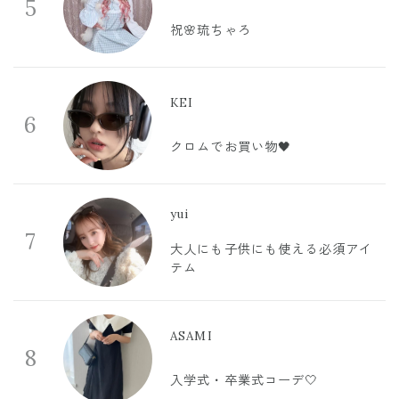
5
祝🌸琉ちゃろ
KEI
6
クロムでお買い物🖤
yui
7
大人にも子供にも使える必須アイ
テム
ASAMI
8
入学式・卒業式コーデ🤍