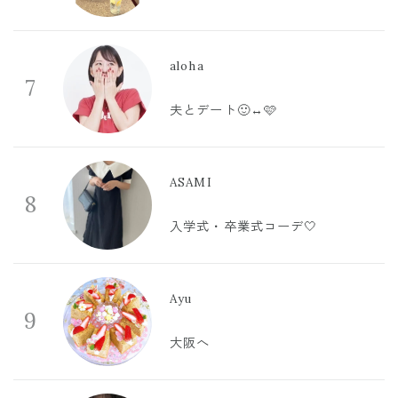
aloha
7
夫とデート🙂‍↔️🩷
ASAMI
8
入学式・卒業式コーデ🤍
Ayu
9
大阪へ