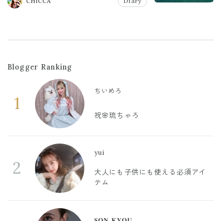
CHICCA
Diary
Blogger Ranking
ちいめろ
1
祝🌸琉ちゃろ
yui
2
大人にも子供にも使える必須アイ
テム
𝐒𝐎𝐍 𝐊𝐘𝐎𝐔