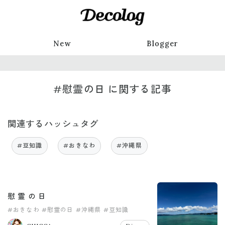
New
Blogger
#慰霊の日 に関する記事
関連するハッシュタグ
#豆知識
#おきなわ
#沖縄県
慰 霊 の 日
#おきなわ
#慰霊の日
#沖縄県
#豆知識