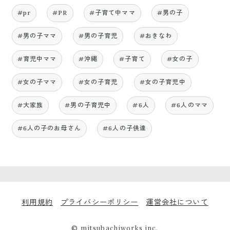
#pr
#PR
#子育て中ママ
#男の子
#男の子ママ
#男の子育児
#おきなわ
#育児中ママ
#沖縄
#子育て
#女の子
#女の子ママ
#女の子育児
#女の子育児中
#大家族
#男の子育児中
#6人
#6人のママ
#6人の子のお母さん
#6人の子供達
利用規約
プライバシーポリシー
運営会社について
© mitsubachiworks inc.