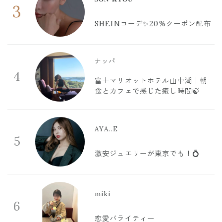
3
SHEINコーデ✨20%クーポン配布
ナッパ
4
富士マリオットホテル山中湖｜朝
食とカフェで感じた癒し時間🍃
AYA..E
5
激安ジュエリーが東京でも！💍
miki
6
恋愛バライティー