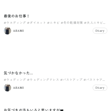
最後のお仕事！
#ウエディング
#ダイエット
#ニキビ
#冬の乾燥対策
#大人ニキビ
#挙式
ASAMI
Diary
気づかなかった…
#ウェディング
#ウェディングドレス
#バストアップ
#バストケア
#挙式
#結婚
ASAMI
Diary
お気づきの方もいると思いますが❤️