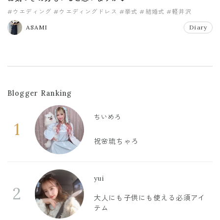
#ウエディング
#ウエディングドレス
#挙式
#結婚式
#軽井沢
ASAMI
Diary
Blogger Ranking
ちいめろ
1
祝🌸琉ちゃろ
yui
2
大人にも子供にも使える必須アイ
テム