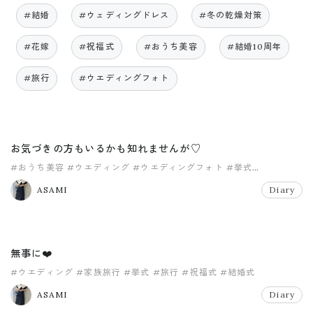
#結婚
#ウェディングドレス
#冬の乾燥対策
#花嫁
#祝福式
#おうち美容
#結婚10周年
#旅行
#ウエディングフォト
お気づきの方もいるかも知れませんが♡
#おうち美容
#ウエディング
#ウエディングフォト
#挙式
#結婚10周年
#結婚式
ASAMI
Diary
無事に❤️
#ウエディング
#家族旅行
#挙式
#旅行
#祝福式
#結婚式
ASAMI
Diary