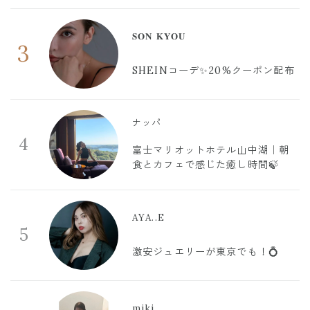
𝐒𝐎𝐍 𝐊𝐘𝐎𝐔
3
SHEINコーデ✨20%クーポン配布
ナッパ
4
富士マリオットホテル山中湖｜朝
食とカフェで感じた癒し時間🍃
AYA..E
5
激安ジュエリーが東京でも！💍
miki