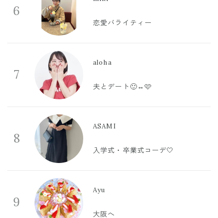
6
恋愛バライティー
aloha
7
夫とデート🙂‍↔️🩷
ASAMI
8
入学式・卒業式コーデ🤍
Ayu
9
大阪へ