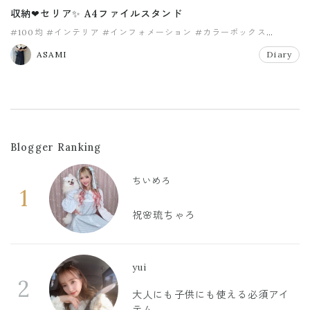
収納❤セリア✨ A4ファイルスタンド
#100均
#インテリア
#インフォメーション
#カラーボックス
#セリア
#ニトリ
ASAMI
Diary
Blogger Ranking
ちいめろ
1
祝🌸琉ちゃろ
yui
2
大人にも子供にも使える必須アイ
テム