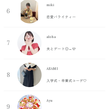
miki
6
恋愛バライティー
aloha
7
夫とデート🙂‍↔️🩷
ASAMI
8
入学式・卒業式コーデ🤍
Ayu
9