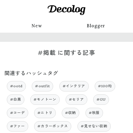
New
Blogger
#掲載 に関する記事
関連するハッシュタグ
#ootd
#outfit
#インテリア
#100均
#白黒
#モノトーン
#セリア
#GU
#コーデ
#ニトリ
#収納
#秋服
#ファー
#カラーボックス
#見せない収納