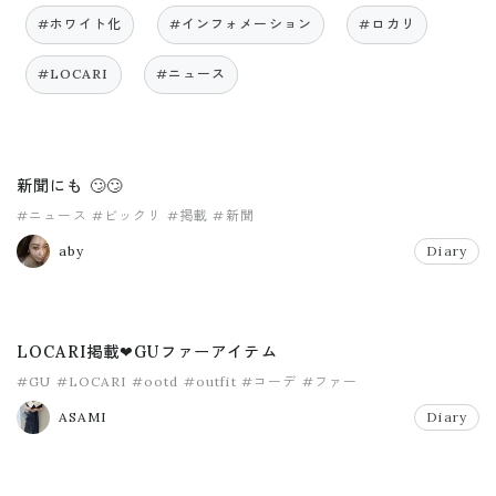
#ホワイト化
#インフォメーション
#ロカリ
#LOCARI
#ニュース
新聞にも 🙄🙄
#ニュース
#ビックリ
#掲載
#新聞
aby
Diary
LOCARI掲載❤GUファーアイテム
#GU
#LOCARI
#ootd
#outfit
#コーデ
#ファー
ASAMI
Diary