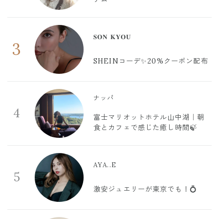
𝐒𝐎𝐍 𝐊𝐘𝐎𝐔
3
SHEINコーデ✨20%クーポン配布
ナッパ
4
富士マリオットホテル山中湖｜朝
食とカフェで感じた癒し時間🍃
AYA..E
5
激安ジュエリーが東京でも！💍