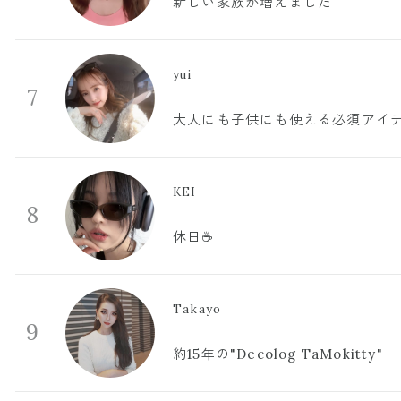
新しい家族が増えました
yui
7
大人にも子供にも使える必須アイ
KEI
8
休日☕️
Takayo
9
約15年の"Decolog TaMokitty"