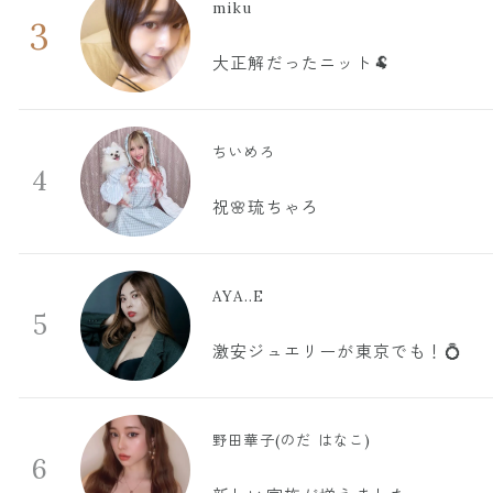
miku
3
大正解だったニット🐏
ちいめろ
4
祝🌸琉ちゃろ
AYA..E
5
激安ジュエリーが東京でも！💍
野田華子(のだ はなこ)
6