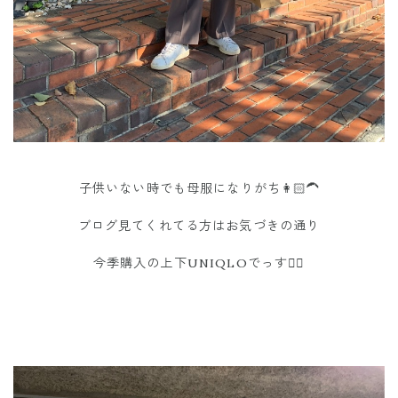
子供いない時でも母服になりがち👩🏻‍🦱
ブログ見てくれてる方はお気づきの通り
今季購入の上下UNIQLOでっす🙋‍♀️