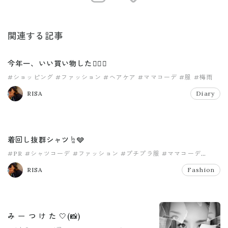
関連する記事
今年一、いい買い物した😮‍💨💸
#ショッピング
#ファッション
#ヘアケア
#ママコーデ
#服
#梅雨
RISA
Diary
着回し抜群シャツ☝️🩶
#PR
#シャツコーデ
#ファッション
#プチプラ服
#ママコーデ
#ママファッション
RISA
Fashion
み ー つ け た 🤍(📸)