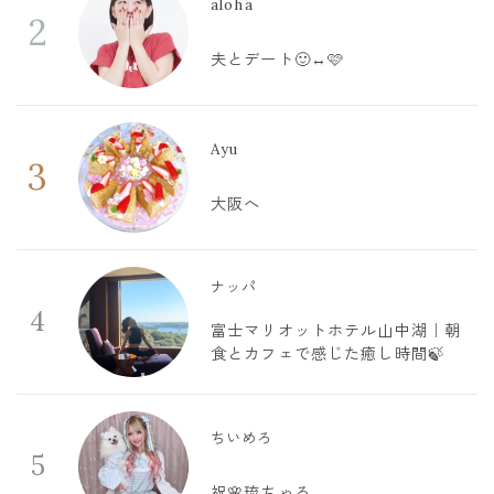
aloha
2
夫とデート🙂‍↔️🩷
Ayu
3
大阪へ
ナッパ
4
富士マリオットホテル山中湖｜朝
食とカフェで感じた癒し時間🍃
ちいめろ
5
祝🌸琉ちゃろ