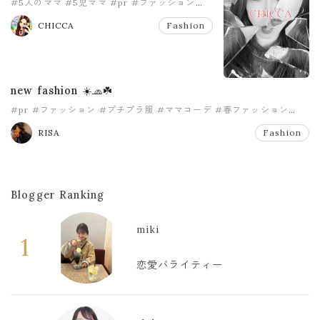
#5人のママ
#5児ママ
#pr
#ファッション
#プチプラコーディネート
#ママコーデ
CHICCA
Fashion
new fashion ☀️🧢☘️
#pr
#ファッション
#プチプラ服
#ママコーデ
#春ファッション
#購入品
RISA
Fashion
Blogger Ranking
miki
1
恋愛バライティー