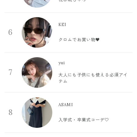
KEI
6
クロムでお買い物🖤
yui
7
大人にも子供にも使える必須アイ
テム
ASAMI
8
入学式・卒業式コーデ🤍