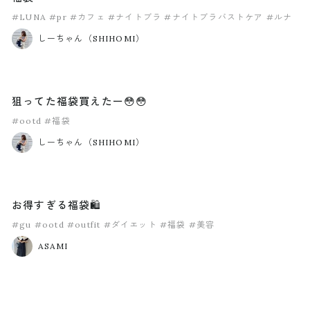
#LUNA
#pr
#カフェ
#ナイトブラ
#ナイトブラバストケア
#ルナ
しーちゃん（SHIHOMI）
狙ってた福袋買えたー😳😳
#ootd
#福袋
しーちゃん（SHIHOMI）
お得すぎる福袋🛍
#gu
#ootd
#outfit
#ダイエット
#福袋
#美容
ASAMI