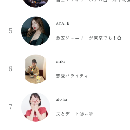
AYA..E
5
激安ジュエリーが東京でも！💍
miki
6
恋愛バライティー
aloha
7
夫とデート🙂‍↔️🩷