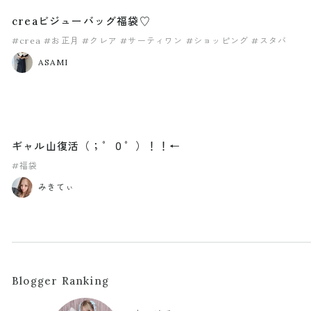
creaビジューバッグ福袋♡
#crea
#お正月
#クレア
#サーティワン
#ショッピング
#スタバ
ASAMI
ギャル山復活（；゜０゜）！！←
#福袋
みきてぃ
Blogger Ranking