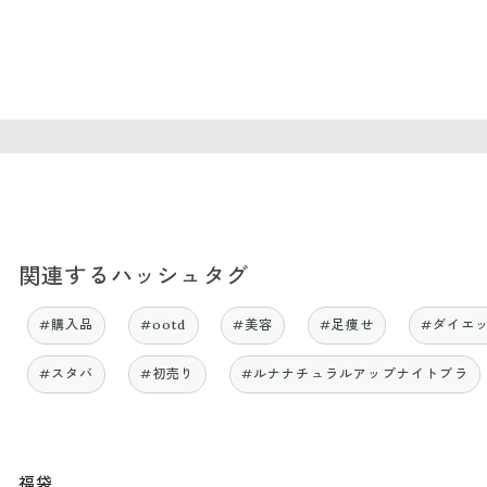
関連するハッシュタグ
#購入品
#ootd
#美容
#足痩せ
#ダイエ
#スタバ
#初売り
#ルナナチュラルアップナイトブラ
福袋