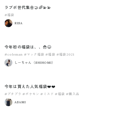
ラブボ世代集合🤝🌈💫💫
#福袋
RISA
今年初の福袋は、、🍟😆
#coleman
#マック福袋
#福袋
#福袋2021
しーちゃん（SHIHOMI）
今年は買えた人気福袋❤️❤️
#プチプラ
#ポケモン
#ミスド
#福袋
#購入品
ASAMI