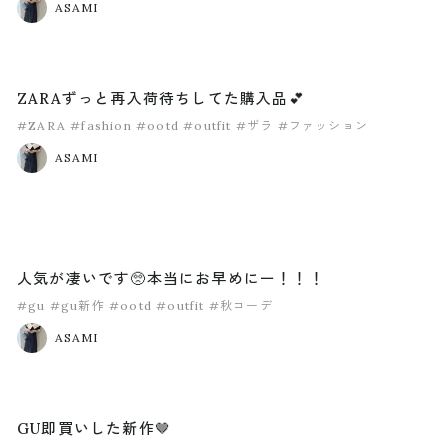
ASAMI
ZARAずっと再入荷待ちしてた購入品💕
#ZARA
#fashion
#ootd
#outfit
#ザラ
#ファッション
ASAMI
人気が凄いです🥺本当にお早めにー！！！
#gu
#gu新作
#ootd
#outfit
#秋コーデ
ASAMI
GU即買いした新作🤎