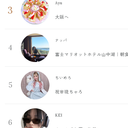
Ayu
3
大阪へ
ナッパ
4
富士マリオットホテル山中湖｜朝食
ちいめろ
5
祝🌸琉ちゃろ
KEI
6