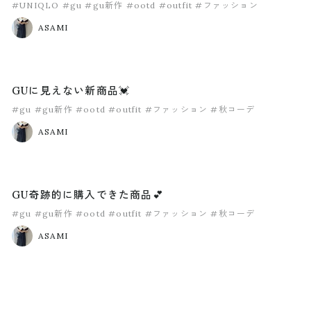
#UNIQLO
#gu
#gu新作
#ootd
#outfit
#ファッション
ASAMI
GUに見えない新商品💓
#gu
#gu新作
#ootd
#outfit
#ファッション
#秋コーデ
ASAMI
GU奇跡的に購入できた商品💕
#gu
#gu新作
#ootd
#outfit
#ファッション
#秋コーデ
ASAMI