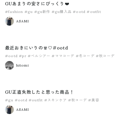
GUあまりの安さにびっくり❤️
#fashion
#gu
#gu新作
#gu購入品
#ootd
#outfit
ASAMI
最近おきにいりの🧣🤍#ootd
#ootd
#pr
#ベルシアー
#ママコーデ
#冬コーデ
#秋コーデ
hitomi
GU正直失敗したと思った商品！
#gu
#ootd
#outfit
#スキンケア
#秋コーデ
#美容
ASAMI