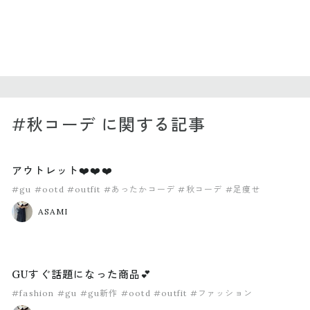
#秋コーデ に関する記事
アウトレット❤️❤️❤️
#gu
#ootd
#outfit
#あったかコーデ
#秋コーデ
#足痩せ
ASAMI
GUすぐ話題になった商品💕
#fashion
#gu
#gu新作
#ootd
#outfit
#ファッション