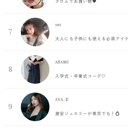
クロムでお買い物🖤
yui
7
大人にも子供にも使える必須アイ
ASAMI
8
入学式・卒業式コーデ🤍
AYA..E
9
激安ジュエリーが東京でも！💍