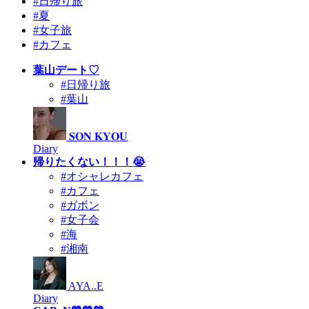
#日帰り旅
#夏
#女子旅
#カフェ
葉山デート♡
#日帰り旅
#葉山
𝐒𝐎𝐍 𝐊𝐘𝐎𝐔
Diary
帰りたくない！！！😭
#オシャレカフェ
#カフェ
#ガボン
#女子会
#海
#湘南
AYA..E
Diary