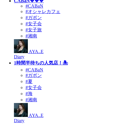
CABaN💙💙💙
#CABaN
#オシャレカフェ
#ガボン
#女子会
#女子旅
#湘南
AYA..E
Diary
1時間半待ちの人気店！🏝
#CABaN
#ガボン
#夏
#女子会
#海
#湘南
AYA..E
Diary