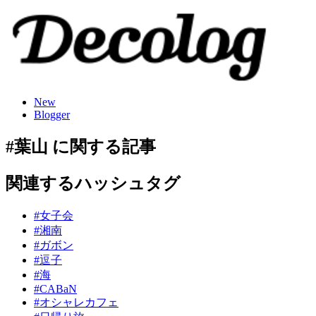
New
Blogger
#葉山 に関する記事
関連するハッシュタグ
#女子会
#湘南
#ガボン
#逗子
#海
#CABaN
#オシャレカフェ