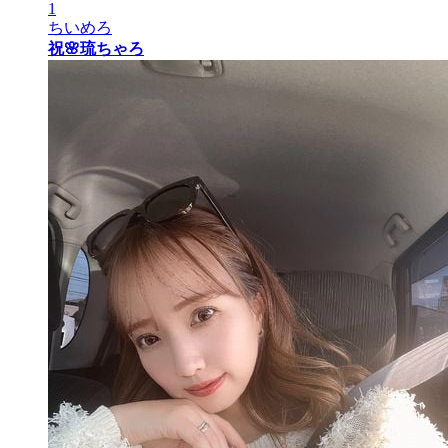
1
ちいめろ
祝🌸琉ちゃろ