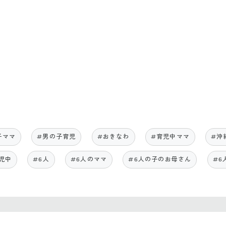
子ママ
#男の子育児
#おきなわ
#育児中ママ
#沖
児中
#6人
#6人のママ
#6人の子のお母さん
#6