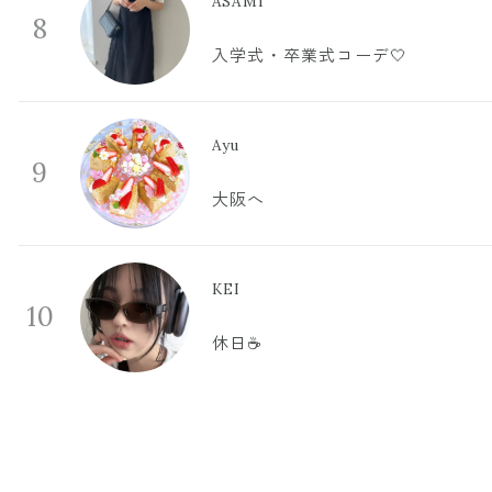
ASAMI
8
入学式・卒業式コーデ🤍
Ayu
9
大阪へ
KEI
10
休日☕️