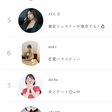
AYA..E
5
激安ジュエリーが東京でも！💍
miki
6
恋愛バライティー
aloha
7
夫とデート🙂‍↔️🩷