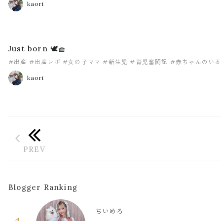
kaori
Just born 🕊🧺
#出産
#出産レポ
#女の子ママ
#新生児
#育児奮闘記
#赤ちゃんのい
kaori
Blogger Ranking
ちいめろ