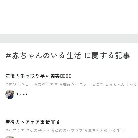
#赤ちゃんのいる生活 に関する記事
産後の手っ取り早い美容🧖🏻‍♀️✨
#女の子ベビー
#女の子ママ
#産後ダイエット
#美容
#赤ちゃんのいる
kaori
産後のヘアケア事情🧖‍♀️🧴
#ヘアケア
#女の子ママ
#産後のヘアケア
#赤ちゃんのいる生活