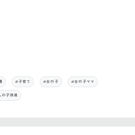
縄
#子育て
#女の子
#女の子ママ
人の子供達