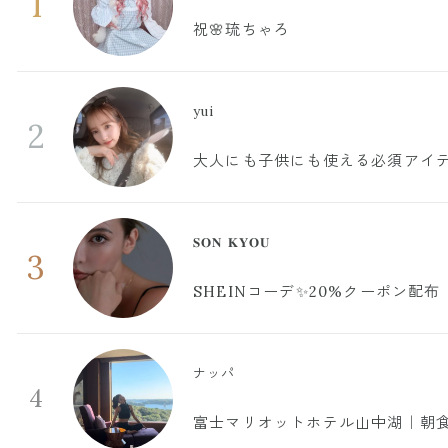
1
祝🌸琉ちゃろ
yui
2
大人にも子供にも使える必須アイ
𝐒𝐎𝐍 𝐊𝐘𝐎𝐔
3
SHEINコーデ✨20%クーポン配布
ナッパ
4
富士マリオットホテル山中湖｜朝食