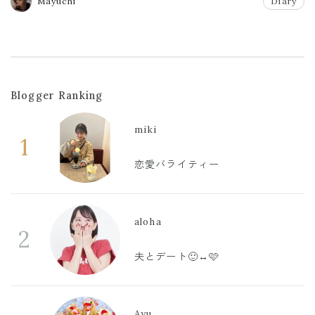
Mayuchi
Diary
Blogger Ranking
miki
1
恋愛バライティー
aloha
2
夫とデート🙂‍↔️🩷
Ayu