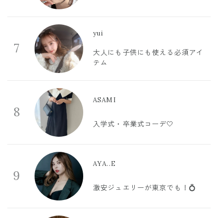
yui
7
大人にも子供にも使える必須アイ
テム
ASAMI
8
入学式・卒業式コーデ🤍
AYA..E
9
激安ジュエリーが東京でも！💍