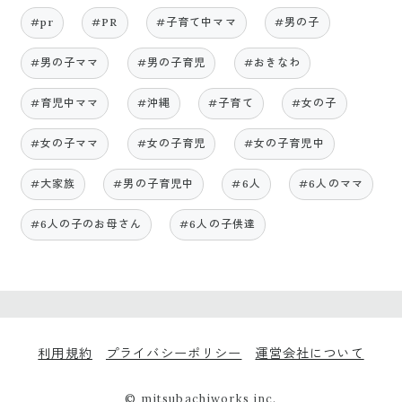
#pr
#PR
#子育て中ママ
#男の子
#男の子ママ
#男の子育児
#おきなわ
#育児中ママ
#沖縄
#子育て
#女の子
#女の子ママ
#女の子育児
#女の子育児中
#大家族
#男の子育児中
#6人
#6人のママ
#6人の子のお母さん
#6人の子供達
利用規約
プライバシーポリシー
運営会社について
© mitsubachiworks inc.