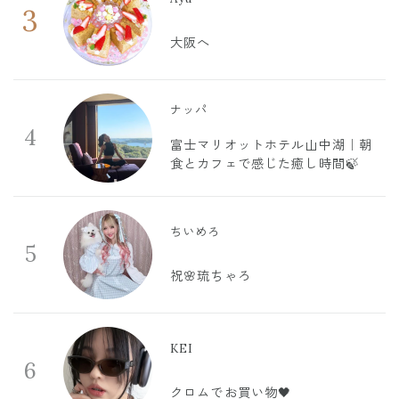
3
大阪へ
ナッパ
4
富士マリオットホテル山中湖｜朝
食とカフェで感じた癒し時間🍃
ちいめろ
5
祝🌸琉ちゃろ
KEI
6
クロムでお買い物🖤