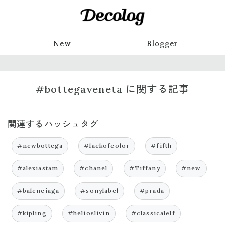
New
Blogger
#bottegaveneta に関する記事
関連するハッシュタグ
#newbottega
#lackofcolor
#fifth
#alexiastam
#chanel
#Tiffany
#new
#balenciaga
#sonylabel
#prada
#kipling
#helioslivin
#classicalelf