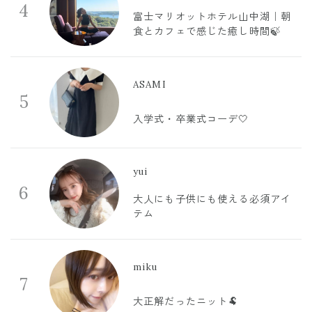
4
富士マリオットホテル山中湖｜朝
食とカフェで感じた癒し時間🍃
ASAMI
5
入学式・卒業式コーデ🤍
yui
6
大人にも子供にも使える必須アイ
テム
miku
7
大正解だったニット🐏