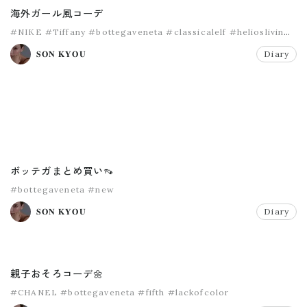
海外ガール風コーデ
#NIKE
#Tiffany
#bottegaveneta
#classicalelf
#helioslivin
#kipling
𝐒𝐎𝐍 𝐊𝐘𝐎𝐔
Diary
ボッテガまとめ買い👡
#bottegaveneta
#new
𝐒𝐎𝐍 𝐊𝐘𝐎𝐔
Diary
親子おそろコーデ🌼
#CHANEL
#bottegaveneta
#fifth
#lackofcolor