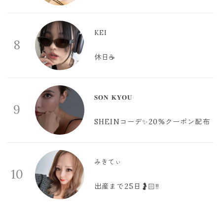
KEI
8
休日☕️
𝐒𝐎𝐍 𝐊𝐘𝐎𝐔
9
SHEINコーデ✨20%クーポン配布
みきてぃ
10
出産まで25日🤰🏻‼️