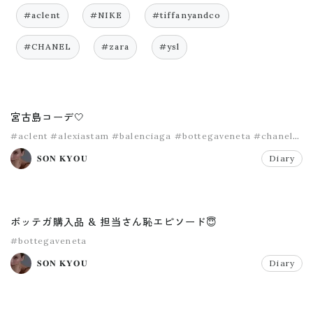
#aclent
#NIKE
#tiffanyandco
#CHANEL
#zara
#ysl
宮古島コーデ🤍
#aclent
#alexiastam
#balenciaga
#bottegaveneta
#chanel
#newbottega
𝐒𝐎𝐍 𝐊𝐘𝐎𝐔
Diary
ボッテガ購入品 & 担当さん恥エピソード😇
#bottegaveneta
𝐒𝐎𝐍 𝐊𝐘𝐎𝐔
Diary