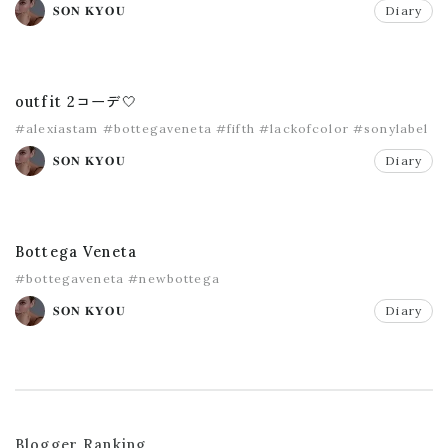
𝐒𝐎𝐍 𝐊𝐘𝐎𝐔
Diary
outfit 2コーデ🤍
#alexiastam
#bottegaveneta
#fifth
#lackofcolor
#sonylabel
#ysl
𝐒𝐎𝐍 𝐊𝐘𝐎𝐔
Diary
Bottega Veneta
#bottegaveneta
#newbottega
𝐒𝐎𝐍 𝐊𝐘𝐎𝐔
Diary
Blogger Ranking