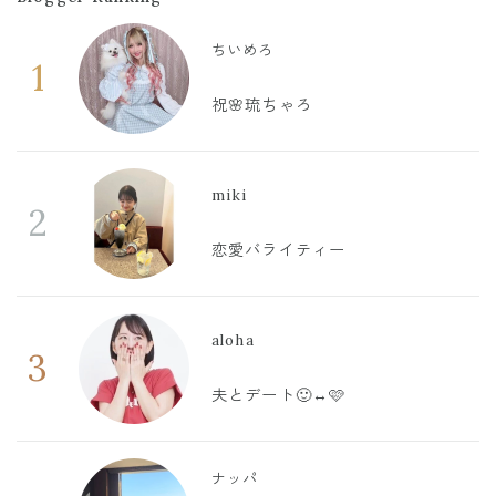
ちいめろ
1
祝🌸琉ちゃろ
miki
2
恋愛バライティー
aloha
3
夫とデート🙂‍↔️🩷
ナッパ