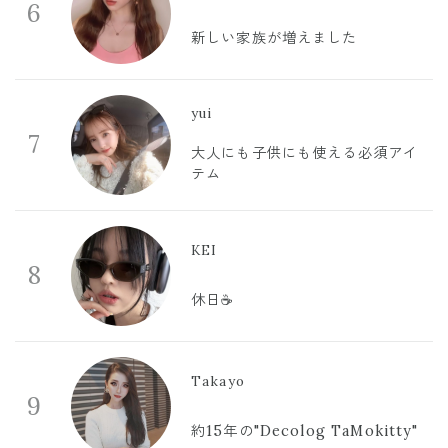
6
新しい家族が増えました
yui
7
大人にも子供にも使える必須アイ
テム
KEI
8
休日☕️
Takayo
9
約15年の"Decolog TaMokitty"