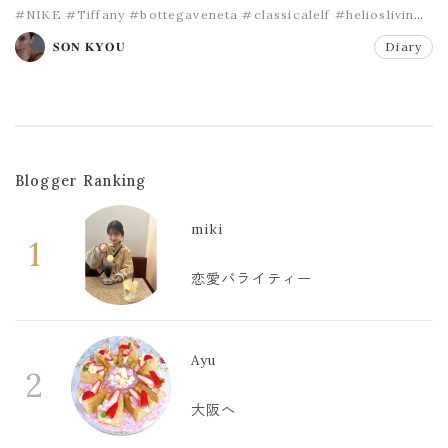
#NIKE
#Tiffany
#bottegaveneta
#classicalelf
#helioslivin
#kipling
𝐒𝐎𝐍 𝐊𝐘𝐎𝐔
Diary
Blogger Ranking
miki
1
恋愛バライティー
Ayu
2
大阪へ