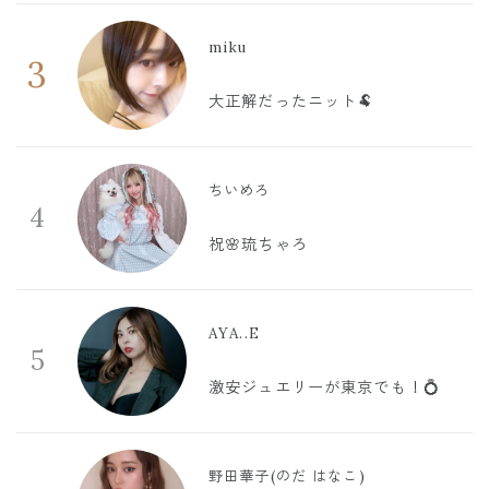
miku
3
大正解だったニット🐏
ちいめろ
4
祝🌸琉ちゃろ
AYA..E
5
激安ジュエリーが東京でも！💍
野田華子(のだ はなこ)