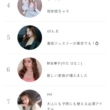
4
祝🌸琉ちゃろ
AYA..E
5
激安ジュエリーが東京でも！💍
野田華子(のだ はなこ)
6
新しい家族が増えました
yui
7
大人にも子供にも使える必須アイ
テム