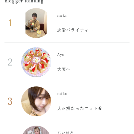
Blogger Ranking
miki
1
恋愛バライティー
Ayu
2
大阪へ
miku
3
大正解だったニット🐏
ちいめろ