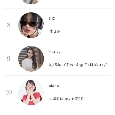
KEI
8
休日☕️
Takayo
9
約15年の"Decolog TaMokitty"
aloha
10
上海Disney予定🫪🩷