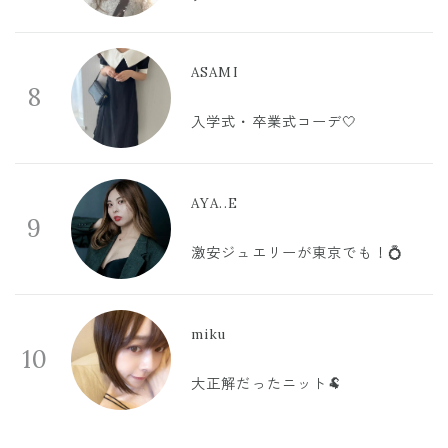
ASAMI
8
入学式・卒業式コーデ🤍
AYA..E
9
激安ジュエリーが東京でも！💍
miku
10
大正解だったニット🐏