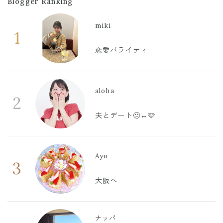
Blogger Ranking
miki
1
恋愛バライティー
aloha
2
夫とデート🙂‍↔️🩷
Ayu
3
大阪へ
ナッパ