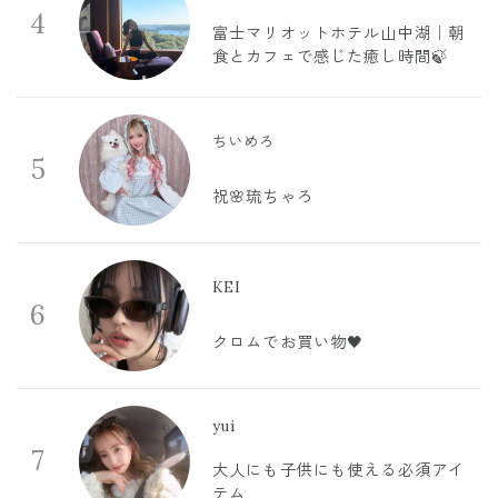
4
富士マリオットホテル山中湖｜朝
食とカフェで感じた癒し時間🍃
ちいめろ
5
祝🌸琉ちゃろ
KEI
6
クロムでお買い物🖤
yui
7
大人にも子供にも使える必須アイ
テム