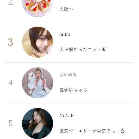
2
大阪へ
miku
3
大正解だったニット🐏
ちいめろ
4
祝🌸琉ちゃろ
AYA..E
5
激安ジュエリーが東京でも！💍