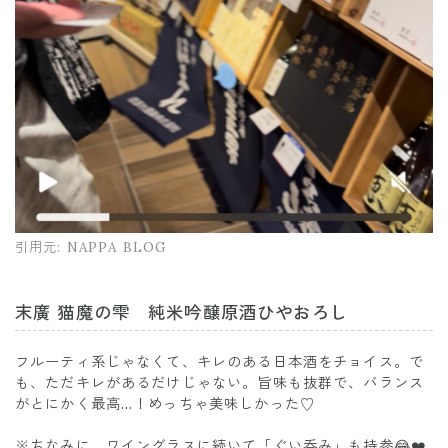
引用元:
NAPPA BLOG
末廣 猫魔の雫 純米吟醸原酒ひやおろし
フルーティ系じゃなくて、キレのある日本酒をチョイス。で
も、ただキレがあるだけじゃない。旨味も抜群で、バランス
がとにかく最高…！めっちゃ美味しかった♡
※ちなみに、ワイングラスに続いて「ぐい呑み」も持参😂❤️