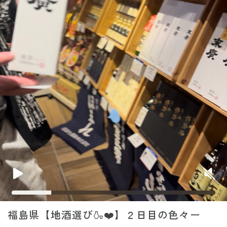
福島県【地酒選び🍶❤️】２日目の色々ー