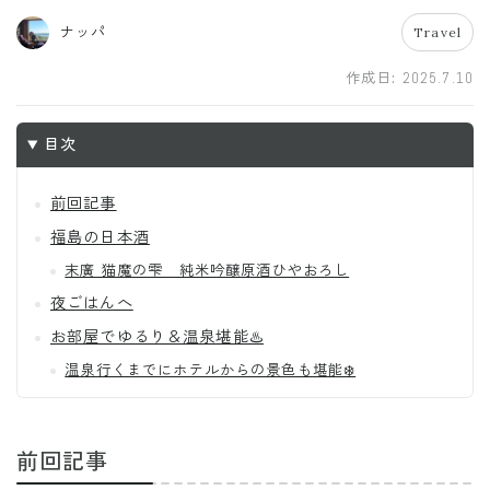
ナッパ
Travel
作成日:
2025.7.10
目次
前回記事
福島の日本酒
末廣 猫魔の雫 純米吟醸原酒ひやおろし
夜ごはんへ
お部屋でゆるり＆温泉堪能♨️
温泉行くまでにホテルからの景色も堪能❄️
前回記事