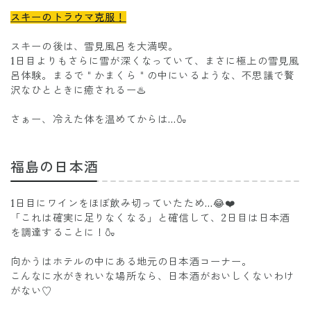
スキーのトラウマ克服！
スキーの後は、雪見風呂を大満喫。
1日目よりもさらに雪が深くなっていて、まさに極上の雪見風
呂体験。まるで＂かまくら＂の中にいるような、不思議で贅
沢なひとときに癒されるー♨️
さぁー、冷えた体を温めてからは…🍶
福島の日本酒
1日目にワインをほぼ飲み切っていたため…😂❤️
「これは確実に足りなくなる」と確信して、2日目は日本酒
を調達することに！🍶
向かうはホテルの中にある地元の日本酒コーナー。
こんなに水がきれいな場所なら、日本酒がおいしくないわけ
がない♡