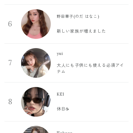
野田華子(のだ はなこ)
6
新しい家族が増えました
yui
7
大人にも子供にも使える必須アイ
テム
KEI
8
休日☕️