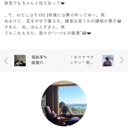
旅先でもちゃんと伝え合って❤️
…で、わたしはその0.1秒後には夢の中ってゆー。笑
おまけに、足をのせて寝るわ、寝言は言うわの寝相の悪さ😂
すまん、夫。ほんとすまん。笑
でもこれもまた、我々の“いつもの風景”😂❤️
福島県🐾
＂ネコママウ
猫魔の雪
ンテン＂初心
旅❄️記事
者スキーヤー
まとめ！
の体験記🐱❄️