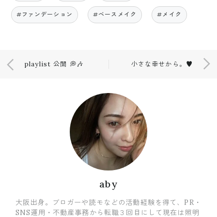
#ファンデーション
#ベースメイク
#メイク
playlist 公開 💭🎶
小さな幸せから。♥️
aby
大阪出身。ブロガーや読モなどの活動経験を得て、PR・
SNS運用・不動産事務から転職３回目にして現在は照明