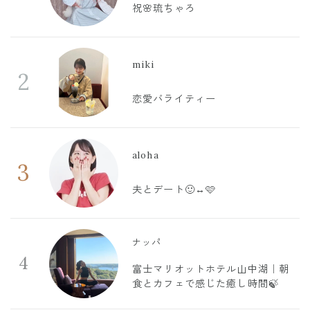
祝🌸琉ちゃろ
miki
2
恋愛バライティー
aloha
3
夫とデート🙂‍↔️🩷
ナッパ
4
富士マリオットホテル山中湖｜朝
食とカフェで感じた癒し時間🍃