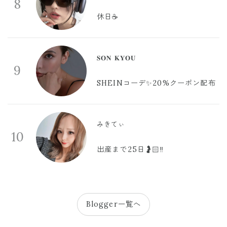
8
休日☕️
𝐒𝐎𝐍 𝐊𝐘𝐎𝐔
9
SHEINコーデ✨20%クーポン配布
みきてぃ
10
出産まで25日🤰🏻‼️
Blogger一覧へ