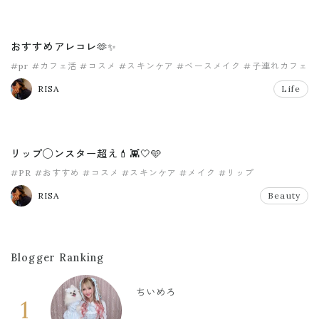
おすすめアレコレ🫶✨
#pr
#カフェ活
#コスメ
#スキンケア
#ベースメイク
#子連れカフェ
RISA
Life
リップ◯ンスター超え💄👾🤍🩵
#PR
#おすすめ
#コスメ
#スキンケア
#メイク
#リップ
RISA
Beauty
Blogger Ranking
ちいめろ
1