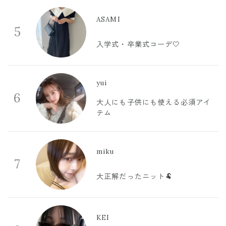
ASAMI
5
入学式・卒業式コーデ🤍
yui
6
大人にも子供にも使える必須アイ
テム
miku
7
大正解だったニット🐏
KEI