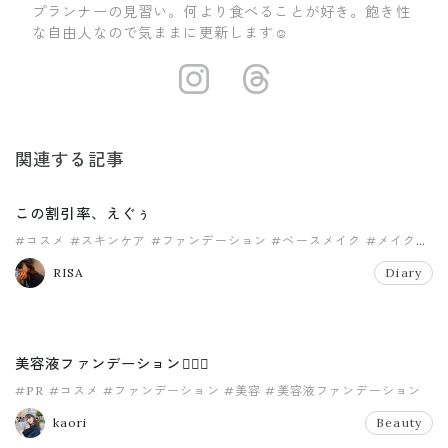
プランナーの見習い。何より食べることが好き。飽き性
な自由人なので気ままに更新します☺
https://www.i
https://ww
関連する記事
この割引率、えぐぅ
#コスメ
#スキンケア
#ファンデーション
#ベースメイク
#メイク
#美肌
RISA
Diary
美容液ファンデーション💆🏻‍♀️
#PR
#コスメ
#ファンデーション
#美容
#美容液ファンデーション
kaori
Beauty