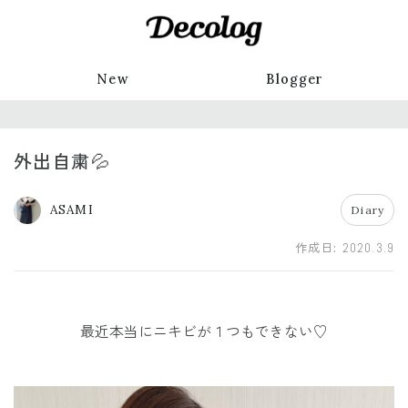
New
Blogger
外出自粛💦
ASAMI
Diary
作成日:
2020.3.9
最近本当にニキビが１つもできない♡