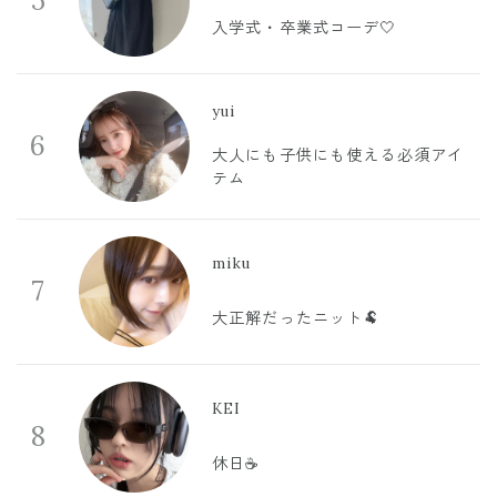
5
入学式・卒業式コーデ🤍
yui
6
大人にも子供にも使える必須アイ
テム
miku
7
大正解だったニット🐏
KEI
8
休日☕️