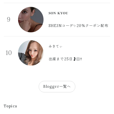
𝐒𝐎𝐍 𝐊𝐘𝐎𝐔
9
SHEINコーデ✨20%クーポン配布
みきてぃ
10
出産まで25日🤰🏻‼️
Blogger一覧へ
Topics