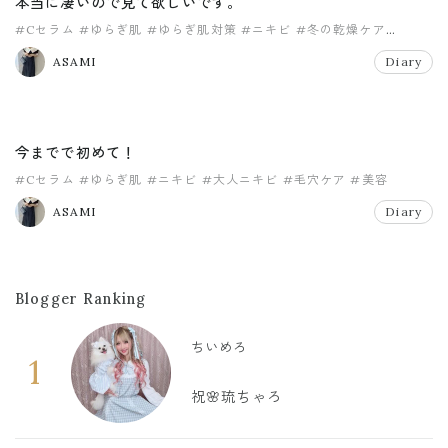
本当に凄いので見て欲しいです。
#Cセラム
#ゆらぎ肌
#ゆらぎ肌対策
#ニキビ
#冬の乾燥ケア
#大人ニキビ
ASAMI
Diary
今までで初めて！
#Cセラム
#ゆらぎ肌
#ニキビ
#大人ニキビ
#毛穴ケア
#美容
ASAMI
Diary
Blogger Ranking
ちいめろ
1
祝🌸琉ちゃろ