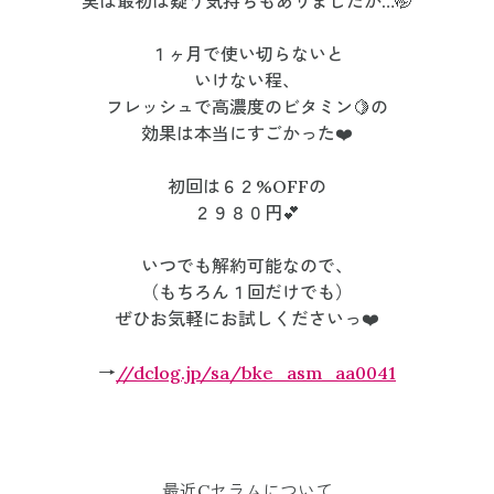
実は最初は疑う気持ちもありましたが…
🤭
１ヶ月で使い切らないと
いけない程、
フレッシュで高濃度のビタミン🍋の
効果は本当にすごかった❤️
初回は６２%OFFの
２９８０円💕
いつでも解約可能なので、
（もちろん１回だけでも）
ぜひお気軽にお試しくださいっ❤️
→
//dclog.jp/sa/bke_asm_aa0041
最近Cセラムについて