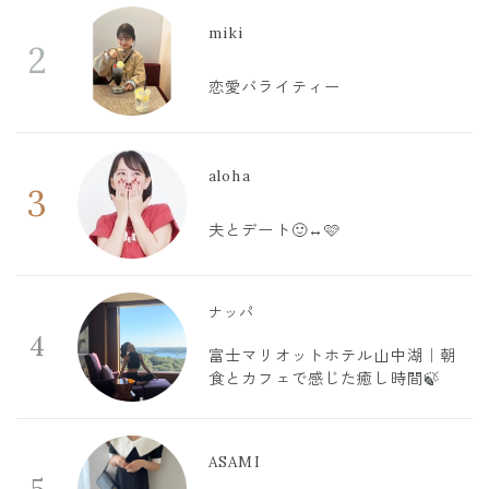
miki
2
恋愛バライティー
aloha
3
夫とデート🙂‍↔️🩷
ナッパ
4
富士マリオットホテル山中湖｜朝
食とカフェで感じた癒し時間🍃
ASAMI