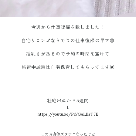
今週から仕事復帰を致しました！
自宅サロン💅ならではの仕事復帰の早さ😅
授乳🍼があるので予約の時間を空けて
施術中👶🏼は自宅保育してもらってます💓
壮絶出産から5週間
⬇︎
https://youtu.be/PcVGALBsT7E
この時身体ズタボロなったけど