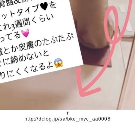
⬆︎
http://dclog.jp/sa/bke_myc_aa0008