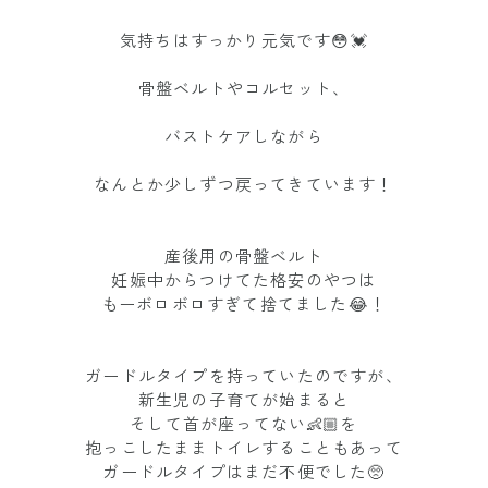
気持ちはすっかり元気です😳💓
骨盤ベルトやコルセット、
バストケアしながら
なんとか少しずつ戻ってきています！
産後用の骨盤ベルト
妊娠中からつけてた格安のやつは
もーボロボロすぎて捨てました😂！
ガードルタイプを持っていたのですが、
新生児の子育てが始まると
そして首が座ってない👶🏼を
抱っこしたままトイレすることもあって
ガードルタイプはまだ不便でした🥺