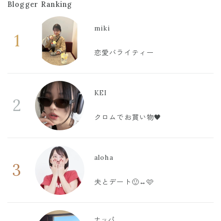
Blogger Ranking
miki
1
恋愛バライティー
KEI
2
クロムでお買い物🖤
aloha
3
夫とデート🙂‍↔️🩷
ナッパ