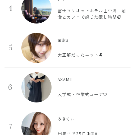
4
富士マリオットホテル山中湖｜朝
食とカフェで感じた癒し時間🍃
miku
5
大正解だったニット🐏
ASAMI
6
入学式・卒業式コーデ🤍
みきてぃ
7
出産まで25日🤰🏻‼️