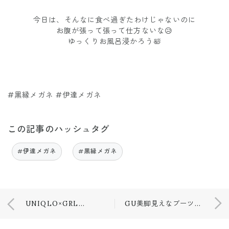
今日は、そんなに食べ過ぎたわけじゃないのに
お腹が張って張って仕方ないな😥
ゆっくりお風呂浸かろう🛀
#黒縁メガネ #伊達メガネ
この記事のハッシュタグ
#伊達メガネ
#黒縁メガネ
UNIQLO×GRL💚🤎
GU美脚見えなブーツ👢🖤🖤