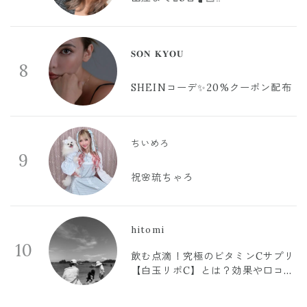
𝐒𝐎𝐍 𝐊𝐘𝐎𝐔
8
SHEINコーデ✨20%クーポン配布
ちいめろ
9
祝🌸琉ちゃろ
hitomi
10
飲む点滴！究極のビタミンCサプリ
【白玉リポC】とは？効果や口コミ
まとめ