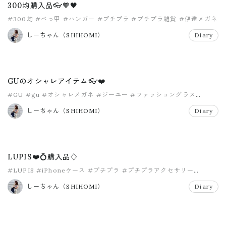
300均購入品👓🧡🖤
#300均
#べっ甲
#ハンガー
#プチプラ
#プチプラ雑貨
#伊達メガネ
しーちゃん（SHIHOMI）
Diary
GUのオシャレアイテム👓❤️
#GU
#gu
#オシャレメガネ
#ジーユー
#ファッショングラス
#プチプラ
しーちゃん（SHIHOMI）
Diary
LUPIS❤️💍購入品♢
#LUPIS
#iPhoneケース
#プチプラ
#プチプラアクセサリー
#ルピス
#伊達メガネ
しーちゃん（SHIHOMI）
Diary