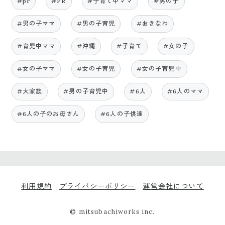
#pr
#PR
#子育て中ママ
#男の子
#男の子ママ
#男の子育児
#おきなわ
#育児中ママ
#沖縄
#子育て
#女の子
#女の子ママ
#女の子育児
#女の子育児中
#大家族
#男の子育児中
#6人
#6人のママ
#6人の子のお母さん
#6人の子供達
利用規約
プライバシーポリシー
運営会社について
© mitsubachiworks inc.