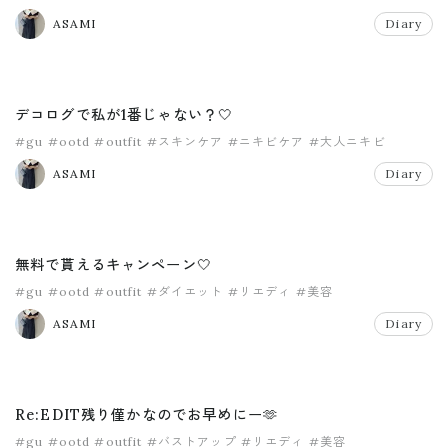
ASAMI
Diary
デコログで私が1番じゃない？🤍
#gu
#ootd
#outfit
#スキンケア
#ニキビケア
#大人ニキビ
ASAMI
Diary
無料で貰えるキャンペーン🤍
#gu
#ootd
#outfit
#ダイエット
#リエディ
#美容
ASAMI
Diary
Re:EDIT残り僅かなのでお早めにー🫶
#gu
#ootd
#outfit
#バストアップ
#リエディ
#美容