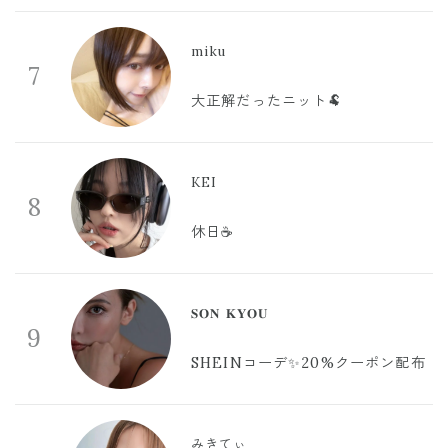
miku
7
大正解だったニット🐏
KEI
8
休日☕️
𝐒𝐎𝐍 𝐊𝐘𝐎𝐔
9
SHEINコーデ✨20%クーポン配布
みきてぃ