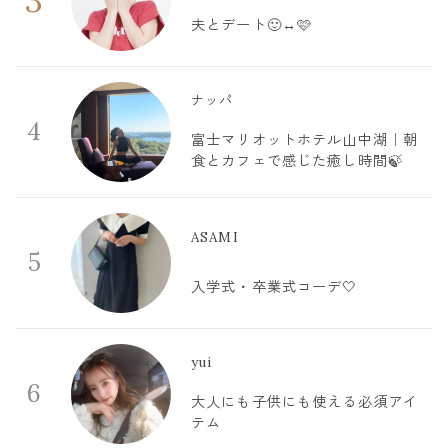
3
夫とデート🙂‍↔️🩷
ナッパ
4
富士マリオットホテル山中湖｜朝
食とカフェで感じた癒し時間🍃
ASAMI
5
入学式・卒業式コーデ🤍
yui
6
大人にも子供にも使える必須アイ
テム