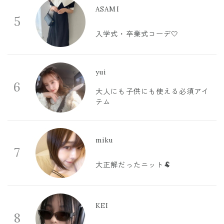
ASAMI
5
入学式・卒業式コーデ🤍
yui
6
大人にも子供にも使える必須アイ
テム
miku
7
大正解だったニット🐏
KEI
8