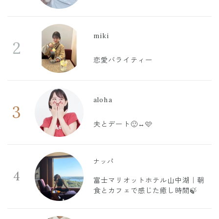
miki
2
恋愛バライティー
aloha
3
夫とデート🙂‍↔️🩷
ナッパ
4
富士マリオットホテル山中湖｜朝
食とカフェで感じた癒し時間🍃