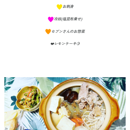
お刺身
冷奴(塩昆布乗せ)
セブンさんのお惣菜
❤️レモンケーキ🍋