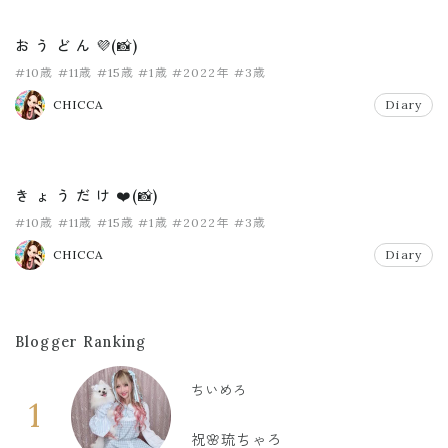
お う ど ん 💜(📸)
#10歳
#11歳
#15歳
#1歳
#2022年
#3歳
CHICCA
Diary
き ょ う だ け ❤️(📸)
#10歳
#11歳
#15歳
#1歳
#2022年
#3歳
CHICCA
Diary
Blogger Ranking
ちいめろ
1
祝🌸琉ちゃろ