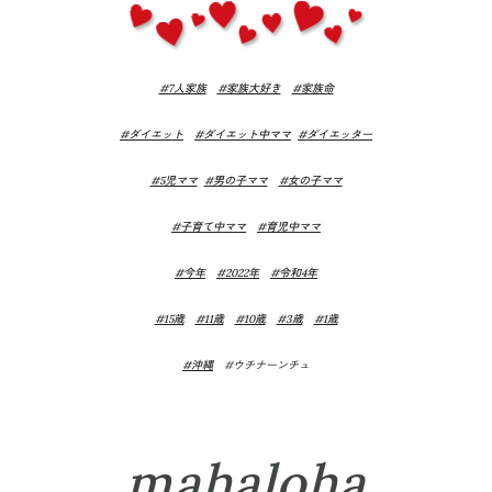
#7人家族
#家族大好き
#家族命
#ダイエット
#ダイエット中ママ
#ダイエッター
#5児ママ
#男の子ママ
#女の子ママ
#子育て中ママ
#育児中ママ
#今年
#2022年
#令和4年
#15歳
#11歳
#10歳
#3歳
#1歳
#沖縄
#ウチナーンチュ
mahaloha