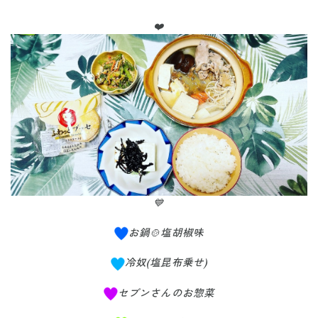
❤️
💙
お鍋🍲塩胡椒味
冷奴(塩昆布乗せ)
セブンさんのお惣菜