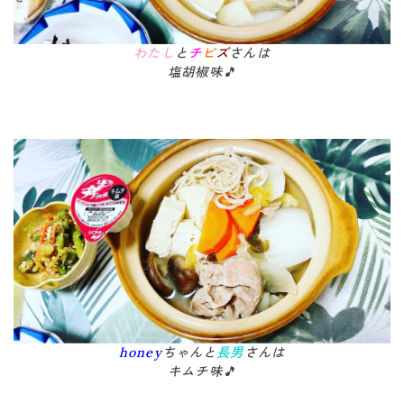
わたし
と
チ
ビ
ズ
さんは
塩胡椒味🎵
honey
ちゃんと
長男
さんは
キムチ味🎵