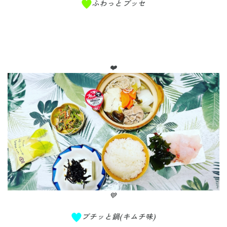
ふわっとブッセ
❤️
💙
プチッと鍋(キムチ味)