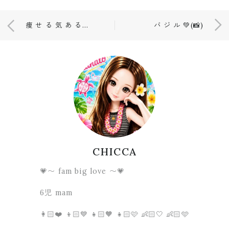
痩 せ る 気 あ る の 🖤(📸)
バ ジ ル 💚(📸)
CHICCA
💗〜 fam big love 〜💗
6児 mam
👩🏻❤️ 👦🏻💙 👧🏻🧡 👧🏻🩷 👶🏻🤍 👶🏻🩵