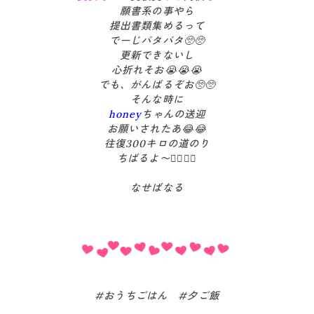
願書系の事やら
提出書類集めるって
でーじパタパタ🥺🥺
更新できないし
心折れそお😭😭😭
でも、がんばるぞお🥺🥺
そんな時に
honey
ちゃんの送迎
お願いされたあ😂😂
往復300キロの道のり
ちばるよ〜✊🏻✊🏻
なせばなる
#おうちごはん #夕ご飯