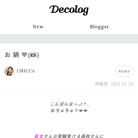
New
Blogger
お 鍋 💙(📸)
CHICCA
Diary
作成日:
2022.11.10
こんばんはっ🌙.*·̩͙
おちゅちゅう💋💋
長女
さんが受験受ける高校さんに