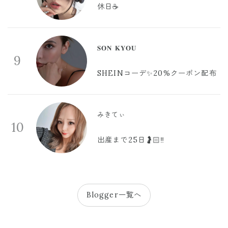
休日☕️
𝐒𝐎𝐍 𝐊𝐘𝐎𝐔
9
SHEINコーデ✨20%クーポン配布
みきてぃ
10
出産まで25日🤰🏻‼️
Blogger一覧へ