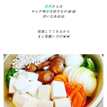
長男
さんは
キムチ味が大好きなの😂😂
渋いなあ😆😆
完食してくれるから
まじ有難い🥺🥺💓💓