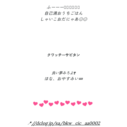
ふーーー😮‍💨😮‍💨💓💓
自己満おうちごはん
しゃいこおだにゃあ🥴🥴
クワッチーサビタン
良い夢みろよ❣️
ほな、おやすみい💤
📍
//dclog.jp/sa/bkw_cic_aa0002