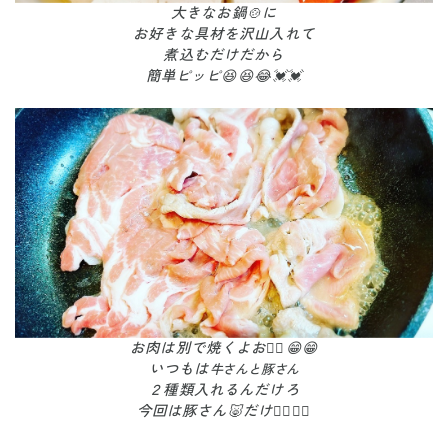
大きなお鍋🍲に
お好きな具材を沢山入れて
煮込むだけだから
簡単ピッピ😆😆😂💓💓
お肉は別で焼くよお✌🏻😁😁
いつもは
牛さんと豚さん
２種類入れるんだけろ
今回は豚さん🐷だけ✊🏻✊🏻