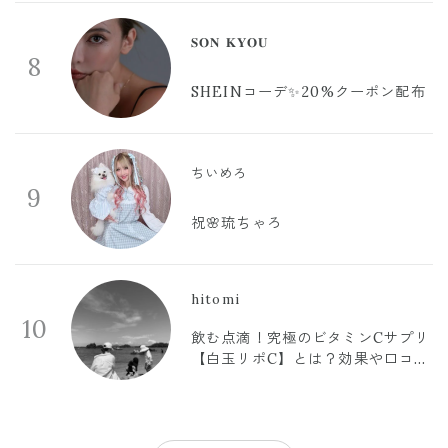
𝐒𝐎𝐍 𝐊𝐘𝐎𝐔
8
SHEINコーデ✨20%クーポン配布
ちいめろ
9
祝🌸琉ちゃろ
hitomi
10
飲む点滴！究極のビタミンCサプリ
【白玉リポC】とは？効果や口コミ
まとめ