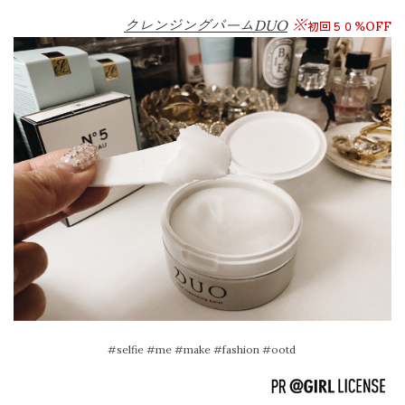
※
クレンジングバームDUO
初回５０%OFF
#selfie #me #make #fashion #ootd