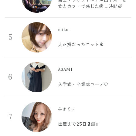
富士マリオットホテル山中湖｜朝
食とカフェで感じた癒し時間🍃
miku
5
大正解だったニット🐏
ASAMI
6
入学式・卒業式コーデ🤍
みきてぃ
7
出産まで25日🤰🏻‼️