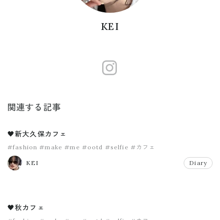
KEI
https://www
関連する記事
🖤新大久保カフェ
#fashion
#make
#me
#ootd
#selfie
#カフェ
KEI
Diary
🖤秋カフェ