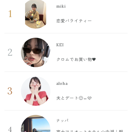
miki
1
恋愛バライティー
KEI
2
クロムでお買い物🖤
aloha
3
夫とデート🙂‍↔️🩷
ナッパ
4