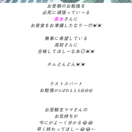
お受験のお勉強を
必死に頑張ってい〜る
長女
さんに
お夜食をお準備したなりー🥹💓💓
無事に希望している
高校さんに
合格してほしーなあ💮💓💓
チムどんどん💓💓
ラストスパート
お勉強
がんばれえええ😆😆😆
お受験生ママさんの
お気持ちが
今にがよーく分かる😂😂
早く終わってほしー😂😂←