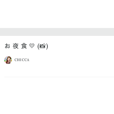
お 夜 食 💛 (📸)
CHICCA