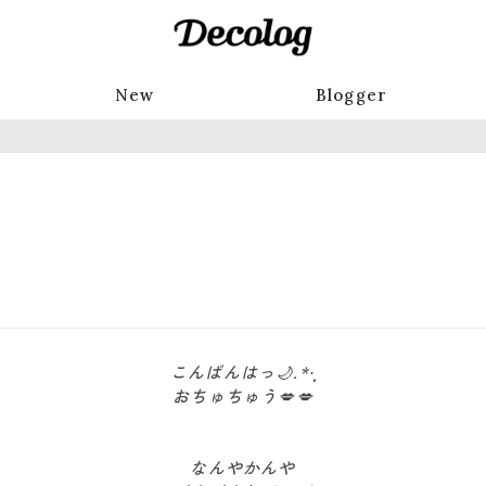
New
Blogger
こんばんはっ🌙.*·̩͙
おちゅちゅう💋💋
なんやかんや