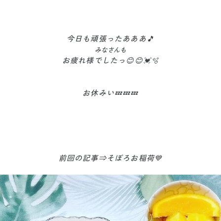
今日も頑張ったあああ🎵
みなさんも
お疲れ様でしたっ😊😊💓🫧
お休みい💤💤💤
前回の記事⇒そぼろお稲荷💙