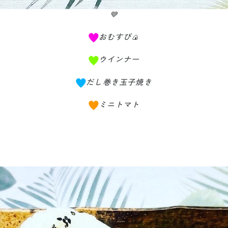
💙
おむすび🍙
ウインナー
だし巻き玉子焼き
ミニトマト