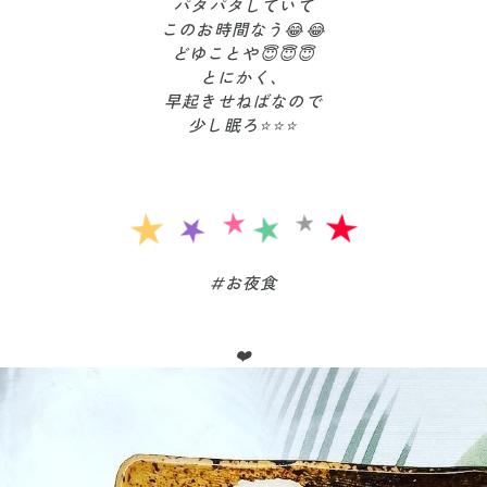
パタパタしていて
このお時間なう😂😂
どゆことや😇😇😇
とにかく、
早起きせねばなので
少し眠ろ⭐️⭐️⭐️
#お夜食
❤️