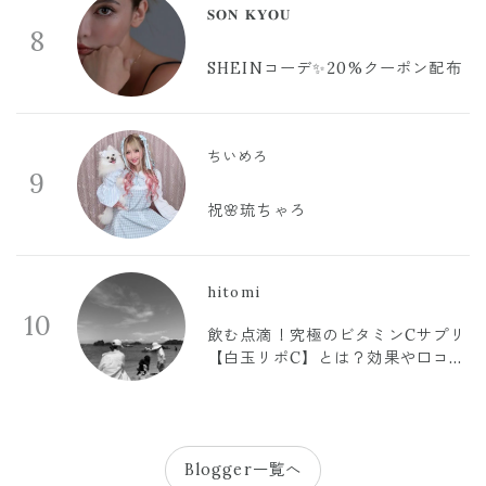
𝐒𝐎𝐍 𝐊𝐘𝐎𝐔
8
SHEINコーデ✨20%クーポン配布
ちいめろ
9
祝🌸琉ちゃろ
hitomi
10
飲む点滴！究極のビタミンCサプリ
【白玉リポC】とは？効果や口コミ
まとめ
Blogger一覧へ