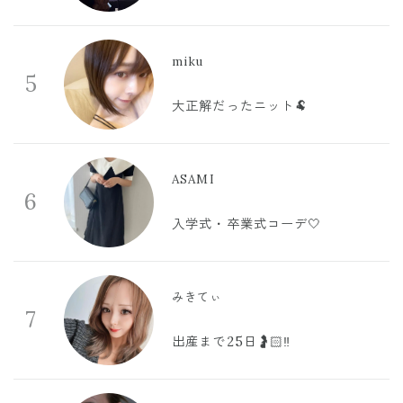
miku
5
大正解だったニット🐏
ASAMI
6
入学式・卒業式コーデ🤍
みきてぃ
7
出産まで25日🤰🏻‼️