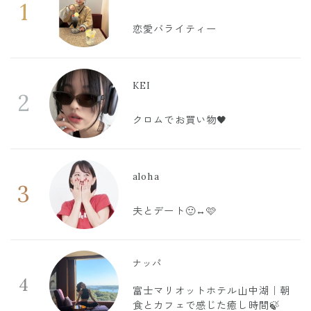
1
恋愛バライティー
KEI
2
クロムでお買い物🖤
aloha
3
夫とデート🙂‍↔️🩷
ナッパ
4
富士マリオットホテル山中湖｜朝
食とカフェで感じた癒し時間🍃