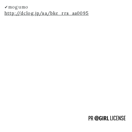
✔︎mogumo
http://dclog.jp/sa/bke_rrs_aa0095