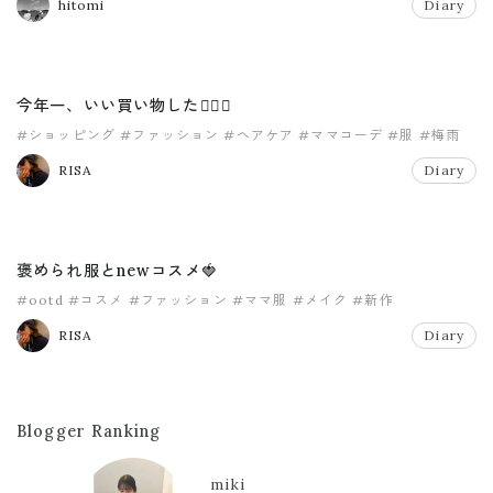
hitomi
Diary
今年一、いい買い物した😮‍💨💸
#ショッピング
#ファッション
#ヘアケア
#ママコーデ
#服
#梅雨
RISA
Diary
褒められ服とnewコスメ🍓
#ootd
#コスメ
#ファッション
#ママ服
#メイク
#新作
RISA
Diary
Blogger Ranking
miki