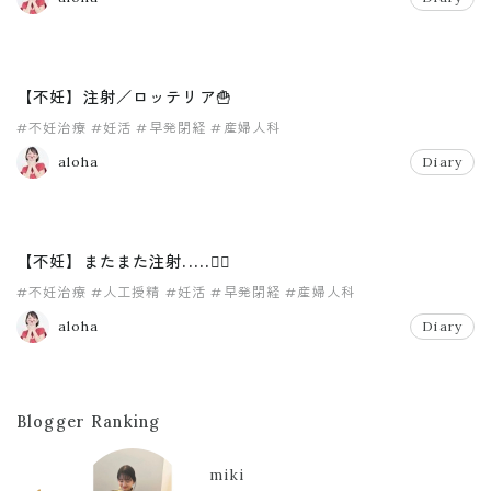
【不妊】注射／ロッテリア🍟
#不妊治療
#妊活
#早発閉経
#産婦人科
aloha
Diary
【不妊】またまた注射.....😮‍💨
#不妊治療
#人工授精
#妊活
#早発閉経
#産婦人科
aloha
Diary
Blogger Ranking
miki