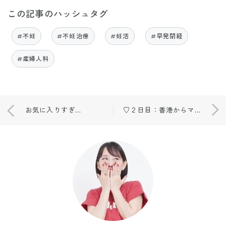
この記事のハッシュタグ
#不妊
#不妊治療
#妊活
#早発閉経
#産婦人科
お気に入りすぎる雪肌精🫧
♡２日目：香港からマカオへ🚢♡