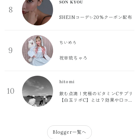
𝐒𝐎𝐍 𝐊𝐘𝐎𝐔
8
SHEINコーデ✨20%クーポン配布
ちいめろ
9
祝🌸琉ちゃろ
hitomi
10
飲む点滴！究極のビタミンCサプリ
【白玉リポC】とは？効果や口コミ
まとめ
Blogger一覧へ