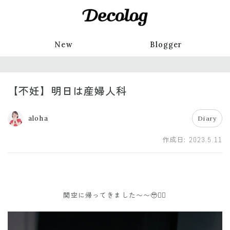
New
Blogger
【不妊】明日は産婦人科
aloha
Diary
作成日:
2023.5.11
関空に帰ってきました〜〜🥹❤️‍🔥