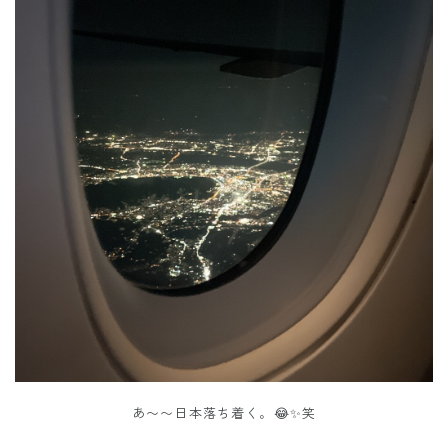
あ〜〜日本落ち着く。😂✨笑