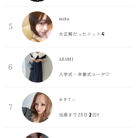
miku
5
大正解だったニット🐏
ASAMI
6
入学式・卒業式コーデ🤍
みきてぃ
7
出産まで25日🤰🏻‼️