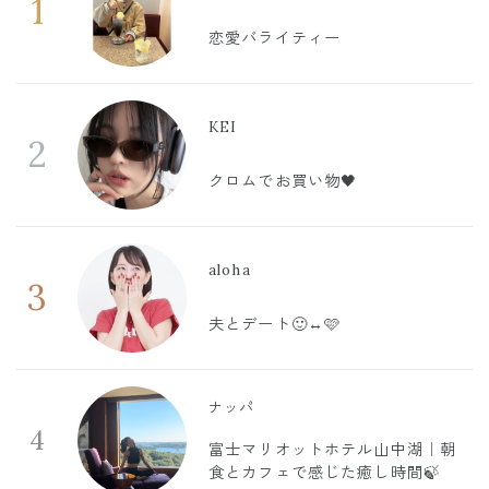
1
恋愛バライティー
KEI
2
クロムでお買い物🖤
aloha
3
夫とデート🙂‍↔️🩷
ナッパ
4
富士マリオットホテル山中湖｜朝
食とカフェで感じた癒し時間🍃