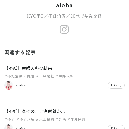
aloha
KYOTO／不妊治療／20代で早発閉経
https://www.
関連する記事
【不妊】産婦人科の結果
#不妊治療
#妊活
#早発閉経
#産婦人科
aloha
Diary
【不妊】久々の。／注射跡が....
#不妊
#不妊治療
#人工授精
#妊活
#早発閉経
aloha
Diary