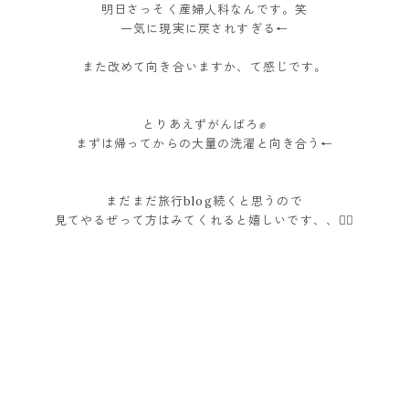
明日さっそく産婦人科なんです。笑
一気に現実に戻されすぎる←
また改めて向き合いますか、て感じです。
とりあえずがんばろ✊
まずは帰ってからの大量の洗濯と向き合う←
まだまだ旅行blog続くと思うので
見てやるぜって方はみてくれると嬉しいです、、❤️‍🔥